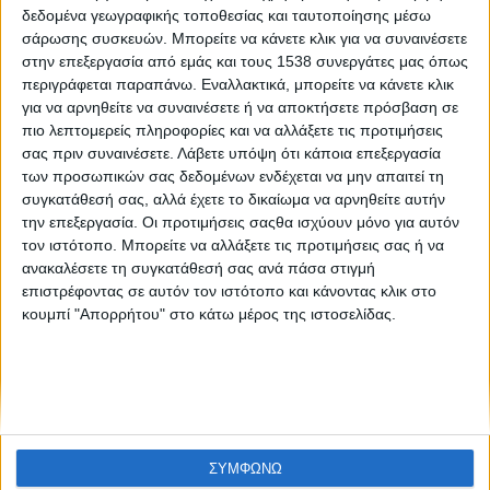
Like like, αρ. φύλλου 35
δεδομένα γεωγραφικής τοποθεσίας και ταυτοποίησης μέσω
σάρωσης συσκευών. Μπορείτε να κάνετε κλικ για να συναινέσετε
στην επεξεργασία από εμάς και τους 1538 συνεργάτες μας όπως
περιγράφεται παραπάνω. Εναλλακτικά, μπορείτε να κάνετε κλικ
για να αρνηθείτε να συναινέσετε ή να αποκτήσετε πρόσβαση σε
πιο λεπτομερείς πληροφορίες και να αλλάξετε τις προτιμήσεις
σας πριν συναινέσετε.
Λάβετε υπόψη ότι κάποια επεξεργασία
των προσωπικών σας δεδομένων ενδέχεται να μην απαιτεί τη
συγκατάθεσή σας, αλλά έχετε το δικαίωμα να αρνηθείτε αυτήν
None feed
την επεξεργασία. Οι προτιμήσεις σαςθα ισχύουν μόνο για αυτόν
τον ιστότοπο. Μπορείτε να αλλάξετε τις προτιμήσεις σας ή να
ανακαλέσετε τη συγκατάθεσή σας ανά πάσα στιγμή
επιστρέφοντας σε αυτόν τον ιστότοπο και κάνοντας κλικ στο
CONNECT
κουμπί "Απορρήτου" στο κάτω μέρος της ιστοσελίδας.
NEWSLETTER
ΣΥΜΦΩΝΩ