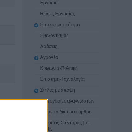
Εργασία
Θέσεις Εργασίας
Επιχειρηματικότητα
Εθελοντισμός
Δράσεις
Αγρονέα
Κοινωνία-Πολιτική
Επιστήμη-Τεχνολογία
Στήλες με άποψη
Συνεργασίες αναγνωστών
Στείλε το δικό σου άρθρο
Εκδόσεις Στέντορας | e-
books