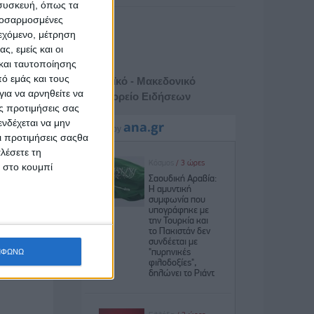
 συσκευή, όπως τα
προσαρμοσμένες
ιεχόμενο, μέτρηση
ς, εμείς και οι
και ταυτοποίησης
ό εμάς και τους
Αθηναϊκό - Μακεδονικό
ια να αρνηθείτε να
Πρακτορείο Ειδήσεων
ς προτιμήσεις σας
νδέχεται να μην
Οι προτιμήσεις σαςθα
λέσετε τη
κ στο κουμπί
ΜΦΩΝΩ