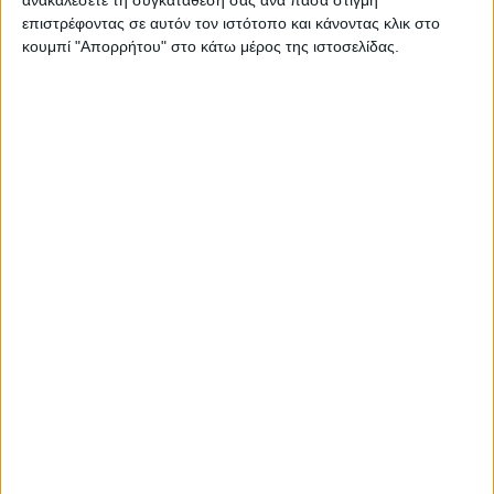
επιστρέφοντας σε αυτόν τον ιστότοπο και κάνοντας κλικ στο
Γιατί φέτος είναι πιο αναγκαίο το αντιγριπικό εμβόλιο για
κουμπί "Απορρήτου" στο κάτω μέρος της ιστοσελίδας.
τις ευπαθείς ομάδες
Ενθαρρυντική η δοκιμή του πρώτου εμβολίου για τα
χλαμύδια
Επανεκκίνηση τουρισμού και Πιστοποιητικό Εμβολιασμού
Μ. Θεοδωρίδου: Πιθανώς η έναρξη του εμβολιασμού για
τον κορονοϊό να γίνει τον πρώτο μήνα του 2021
Μια 90χρονη ο πρώτος άνθρωπος στον κόσμο που
έκανε το εμβόλιο της Pfizer
Πλατφόρμα που θα καταγράφει τα τεστ που πρόκειται να
παίρνει ο κάθε πολίτης από το φαρμακείο