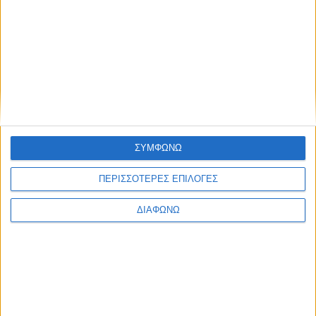
Ποιοι θα μπορούν να κλείσουν ραντεβού για εμβόλιο
μέσα στον Απρίλιο
Ραντεβού για εμβολιασμό για τους άνω των 85 ετών
Ραντεβού εμβολιασμού κατά της Covid-19 -Σε λειτουργία
το απόγευμα η πλατφόρμα
ΣΥΜΦΩΝΩ
ΠΕΡΙΣΣΟΤΕΡΕΣ ΕΠΙΛΟΓΕΣ
Τα νεότερα δεδομένα για τα εμβόλια έναντι του νέου
κορονοϊού
ΔΙΑΦΩΝΩ
Το «εμβόλιο των φτωχών» υπό δοκιμή σε τέσσερις
χώρες
Το εμβόλιο της Moderna ελαφρώς πιο αποτελεσματικό