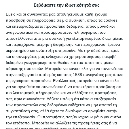
«Ο Μάϊος θα είναι ένας μήνας κανονικότητας» δηλώνει ο
Σεβόμαστε την ιδιωτικότητά σας
Αδ. Γεωργιάδης
Εμείς και οι συνεργάτες μας αποθηκεύουμε και/ή έχουμε
πρόσβαση σε πληροφορίες σε μια συσκευή, όπως τα cookies,
και επεξεργαζόμαστε προσωπικά δεδομένα, όπως μοναδικοί
«Προτεραιότητα της ΕΕ είναι η ασφάλεια των εμβολίων»
αναγνωριστικοί και προσαρμοσμένες πληροφορίες που
αποστέλλονται από μια συσκευή για εξατομικευμένες διαφημίσεις
100 εκατ. δόσεις του εμβολίου, τουλάχιστον, θα αγοράσει
και περιεχόμενο, μέτρηση διαφήμισης και περιεχομένου, έρευνα
η Κίνα
ακροατηρίου και ανάπτυξη υπηρεσιών.
Με την άδειά σας, εμείς
και οι συνεργάτες μας ενδέχεται να χρησιμοποιήσουμε ακριβή
δεδομένα γεωγραφικής τοποθεσίας και ταυτοποίησης μέσω
Ανοίγει η πλατφόρμα των ραντεβού εμβολιασμού κατά
σάρωσης συσκευών. Μπορείτε να κάνετε κλικ για να συναινέσετε
της Covid-19 για την ηλικιακή ομάδα 55-59
στην επεξεργασία από εμάς και τους 1538 συνεργάτες μας όπως
περιγράφεται παραπάνω. Εναλλακτικά, μπορείτε να κάνετε κλικ
για να αρνηθείτε να συναινέσετε ή να αποκτήσετε πρόσβαση σε
Αρχίζει η ενημέρωση για καταγραφή των υγειονομικών
πιο λεπτομερείς πληροφορίες και να αλλάξετε τις προτιμήσεις
που θα εμβολιασθούν
σας πριν συναινέσετε.
Λάβετε υπόψη ότι κάποια επεξεργασία
των προσωπικών σας δεδομένων ενδέχεται να μην απαιτεί τη
συγκατάθεσή σας, αλλά έχετε το δικαίωμα να αρνηθείτε αυτήν
Βόρεια Κορέα: Η Πιονγκγιάνγκ αγόρασε ποσότητα του
την επεξεργασία. Οι προτιμήσεις σαςθα ισχύουν μόνο για αυτόν
ρωσικού εμβολίου κατά του νέου κορονοϊού (Asahi)
τον ιστότοπο. Μπορείτε να αλλάξετε τις προτιμήσεις σας ή να
ανακαλέσετε τη συγκατάθεσή σας ανά πάσα στιγμή