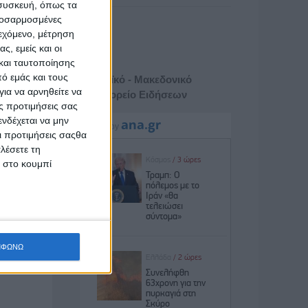
 συσκευή, όπως τα
προσαρμοσμένες
ιεχόμενο, μέτρηση
ς, εμείς και οι
και ταυτοποίησης
ό εμάς και τους
Αθηναϊκό - Μακεδονικό
ια να αρνηθείτε να
Πρακτορείο Ειδήσεων
ς προτιμήσεις σας
νδέχεται να μην
Οι προτιμήσεις σαςθα
λέσετε τη
κ στο κουμπί
ΜΦΩΝΩ