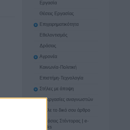
Εργασία
Θέσεις Εργασίας
Επιχειρηματικότητα
Εθελοντισμός
Δράσεις
Αγρονέα
Κοινωνία-Πολιτική
Επιστήμη-Τεχνολογία
Στήλες με άποψη
Συνεργασίες αναγνωστών
Στείλε το δικό σου άρθρο
Εκδόσεις Στέντορας | e-
books