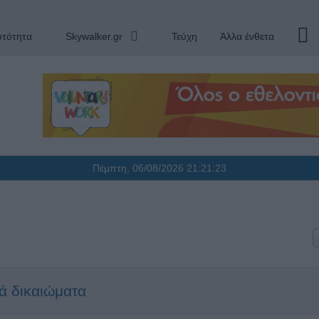
υτότητα
Skywalker.gr
Τεύχη
Άλλα ένθετα
Πέμπτη, 06/08/2026
21:21:23
κά δικαιώματα