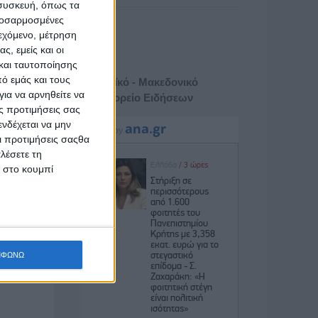
 συσκευή, όπως τα
προσαρμοσμένες
ιεχόμενο, μέτρηση
ς, εμείς και οι
και ταυτοποίησης
ό εμάς και τους
Αθηναϊκό - Μακεδονικό
ια να αρνηθείτε να
Πρακτορείο Ειδήσεων
ς προτιμήσεις σας
νδέχεται να μην
Οι προτιμήσεις σαςθα
λέσετε τη
κ στο κουμπί
ΜΦΩΝΩ