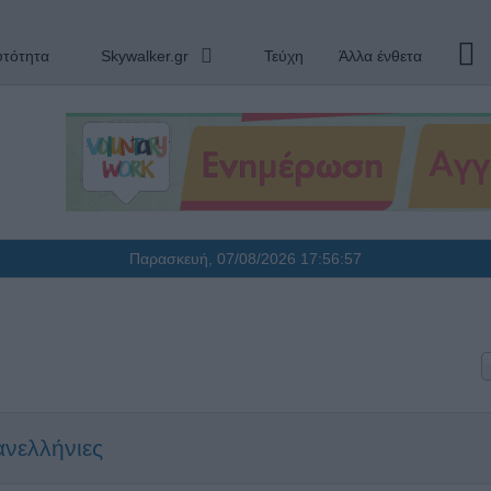
υτότητα
Skywalker.gr
Τεύχη
Άλλα ένθετα
Παρασκευή, 07/08/2026
17:56:57
ανελλήνιες