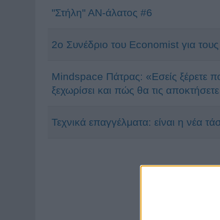
"Στήλη" ΑΝ-άλατος #6
2ο Συνέδριο του Economist για τους 
Mindspace Πάτρας: «Εσείς ξέρετε πο
ξεχωρίσει και πώς θα τις αποκτήσετε
Τεχνικά επαγγέλματα: είναι η νέα τ