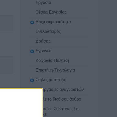
Εργασία
Θέσεις Εργασίας
Επιχειρηματικότητα
Εθελοντισμός
Δράσεις
Αγρονέα
Κοινωνία-Πολιτική
Επιστήμη-Τεχνολογία
Στήλες με άποψη
Συνεργασίες αναγνωστών
Στείλε το δικό σου άρθρο
Εκδόσεις Στέντορας | e-
books