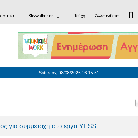
υτότητα
Skywalker.gr
Τεύχη
Άλλα ένθετα
Saturday, 08/08/2026
16:15:52
ος για συμμετοχή στο έργο YESS