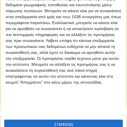
Βασίλης Σφακιανόπουλος | Save Your Hood: «Η
δεδομένα γεωγραφικής τοποθεσίας και ταυτοποίησης μέσω
νοοτροπία μας φαίνεται από τα μικρά πράγματα»
σάρωσης συσκευών. Μπορείτε να κάνετε κλικ για να συναινέσετε
στην επεξεργασία από εμάς και τους 1538 συνεργάτες μας όπως
περιγράφεται παραπάνω. Εναλλακτικά, μπορείτε να κάνετε κλικ
για να αρνηθείτε να συναινέσετε ή να αποκτήσετε πρόσβαση σε
πιο λεπτομερείς πληροφορίες και να αλλάξετε τις προτιμήσεις
σας πριν συναινέσετε.
Λάβετε υπόψη ότι κάποια επεξεργασία
των προσωπικών σας δεδομένων ενδέχεται να μην απαιτεί τη
συγκατάθεσή σας, αλλά έχετε το δικαίωμα να αρνηθείτε αυτήν
την επεξεργασία. Οι προτιμήσεις σαςθα ισχύουν μόνο για αυτόν
None feed
τον ιστότοπο. Μπορείτε να αλλάξετε τις προτιμήσεις σας ή να
ανακαλέσετε τη συγκατάθεσή σας ανά πάσα στιγμή
επιστρέφοντας σε αυτόν τον ιστότοπο και κάνοντας κλικ στο
κουμπί "Απορρήτου" στο κάτω μέρος της ιστοσελίδας.
CONNECT
NEWSLETTER
ΣΥΜΦΩΝΩ