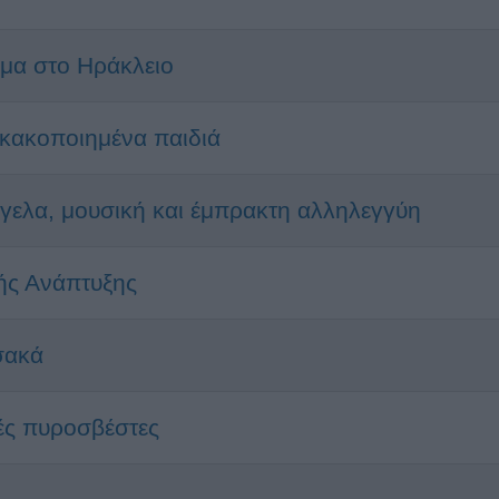
ώμα στο Ηράκλειο
 κακοποιημένα παιδιά
όγελα, μουσική και έμπρακτη αλληλεγγύη
ής Ανάπτυξης
υσακά
ές πυροσβέστες