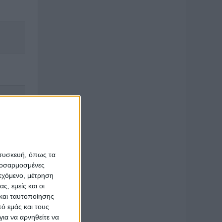
 συσκευή, όπως τα
προσαρμοσμένες
ιεχόμενο, μέτρηση
ς, εμείς και οι
και ταυτοποίησης
ό εμάς και τους
ια να αρνηθείτε να