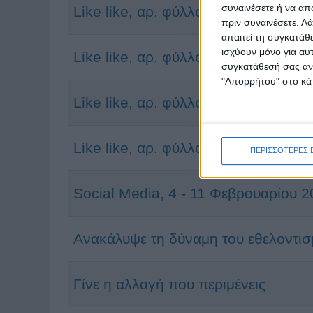
συναινέσετε ή να απ
Like like, αρ. φύλλου 23
πριν συναινέσετε.
Λά
απαιτεί τη συγκατάθ
ισχύουν μόνο για αυ
Like like, αρ. φύλλου 24
συγκατάθεσή σας ανά
"Απορρήτου" στο κάτ
Like like, αρ. φύλλου 25
Like like, αρ. φύλλου 35
ΠΕΡΙΣΣΟΤΕΡΕΣ 
Social Media, 4 - 11 Φεβρουαρίου 
Ανακάλυψε τη δύναμη του εθελοντι
Γίνε η αλλαγή που περιμένεις