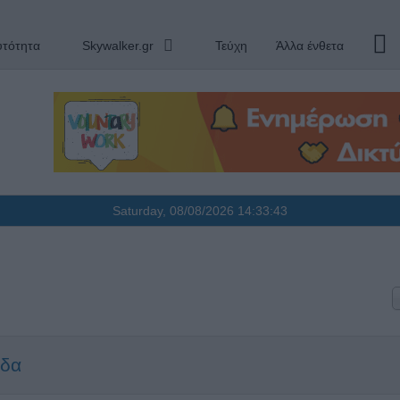
υτότητα
Skywalker.gr
Τεύχη
Άλλα ένθετα
Saturday, 08/08/2026
14:33:44
ίδα