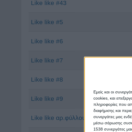
Like like #43
Like like #5
Like like #6
Like like #7
Like like #8
Εμείς και οι συνεργ
Like like #9
cookies, και επεξε
πληροφορίες που απο
διαφήμισης και περι
συνεργάτες μας ενδέ
Like like αρ.φύλλου 32
μέσω σάρωσης συσκευ
1538 συνεργάτες μας