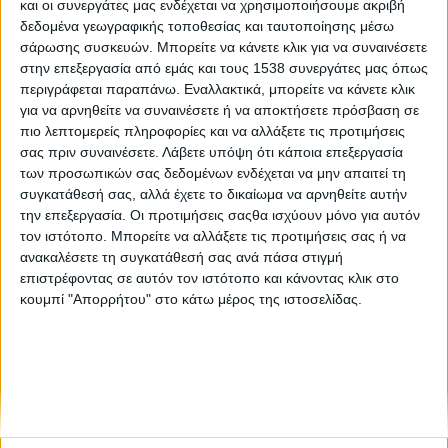
και οι συνεργάτες μας ενδέχεται να χρησιμοποιήσουμε ακριβή
«23.07.18»: Σκέψεις για τη φωτογραφική έκθεση του
δεδομένα γεωγραφικής τοποθεσίας και ταυτοποίησης μέσω
Βασίλη Βρεττού
σάρωσης συσκευών. Μπορείτε να κάνετε κλικ για να συναινέσετε
στην επεξεργασία από εμάς και τους 1538 συνεργάτες μας όπως
περιγράφεται παραπάνω. Εναλλακτικά, μπορείτε να κάνετε κλικ
Λιβάδι, κοπάδι, άνθρωπος: μια σχέση ζωής
για να αρνηθείτε να συναινέσετε ή να αποκτήσετε πρόσβαση σε
πιο λεπτομερείς πληροφορίες και να αλλάξετε τις προτιμήσεις
σας πριν συναινέσετε.
Λάβετε υπόψη ότι κάποια επεξεργασία
των προσωπικών σας δεδομένων ενδέχεται να μην απαιτεί τη
συγκατάθεσή σας, αλλά έχετε το δικαίωμα να αρνηθείτε αυτήν
την επεξεργασία. Οι προτιμήσεις σαςθα ισχύουν μόνο για αυτόν
τον ιστότοπο. Μπορείτε να αλλάξετε τις προτιμήσεις σας ή να
ανακαλέσετε τη συγκατάθεσή σας ανά πάσα στιγμή
None feed
επιστρέφοντας σε αυτόν τον ιστότοπο και κάνοντας κλικ στο
κουμπί "Απορρήτου" στο κάτω μέρος της ιστοσελίδας.
CONNECT