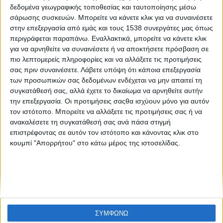
Μαμά… Θα ήθελα να σου πω ότι…
δεδομένα γεωγραφικής τοποθεσίας και ταυτοποίησης μέσω
σάρωσης συσκευών. Μπορείτε να κάνετε κλικ για να συναινέσετε
στην επεξεργασία από εμάς και τους 1538 συνεργάτες μας όπως
περιγράφεται παραπάνω. Εναλλακτικά, μπορείτε να κάνετε κλικ
για να αρνηθείτε να συναινέσετε ή να αποκτήσετε πρόσβαση σε
πιο λεπτομερείς πληροφορίες και να αλλάξετε τις προτιμήσεις
σας πριν συναινέσετε.
Λάβετε υπόψη ότι κάποια επεξεργασία
των προσωπικών σας δεδομένων ενδέχεται να μην απαιτεί τη
συγκατάθεσή σας, αλλά έχετε το δικαίωμα να αρνηθείτε αυτήν
None feed
την επεξεργασία. Οι προτιμήσεις σαςθα ισχύουν μόνο για αυτόν
τον ιστότοπο. Μπορείτε να αλλάξετε τις προτιμήσεις σας ή να
ανακαλέσετε τη συγκατάθεσή σας ανά πάσα στιγμή
επιστρέφοντας σε αυτόν τον ιστότοπο και κάνοντας κλικ στο
CONNECT
κουμπί "Απορρήτου" στο κάτω μέρος της ιστοσελίδας.
NEWSLETTER
ΣΥΜΦΩΝΩ