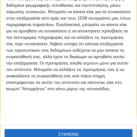
«23.07.18»: Σκέψεις για τη φωτογραφική έκθεση του
δεδομένα γεωγραφικής τοποθεσίας και ταυτοποίησης μέσω
Βασίλη Βρεττού
σάρωσης συσκευών. Μπορείτε να κάνετε κλικ για να συναινέσετε
στην επεξεργασία από εμάς και τους 1538 συνεργάτες μας όπως
περιγράφεται παραπάνω. Εναλλακτικά, μπορείτε να κάνετε κλικ
για να αρνηθείτε να συναινέσετε ή να αποκτήσετε πρόσβαση σε
πιο λεπτομερείς πληροφορίες και να αλλάξετε τις προτιμήσεις
σας πριν συναινέσετε.
Λάβετε υπόψη ότι κάποια επεξεργασία
των προσωπικών σας δεδομένων ενδέχεται να μην απαιτεί τη
συγκατάθεσή σας, αλλά έχετε το δικαίωμα να αρνηθείτε αυτήν
την επεξεργασία. Οι προτιμήσεις σαςθα ισχύουν μόνο για αυτόν
None feed
τον ιστότοπο. Μπορείτε να αλλάξετε τις προτιμήσεις σας ή να
ανακαλέσετε τη συγκατάθεσή σας ανά πάσα στιγμή
επιστρέφοντας σε αυτόν τον ιστότοπο και κάνοντας κλικ στο
κουμπί "Απορρήτου" στο κάτω μέρος της ιστοσελίδας.
CONNECT
NEWSLETTER
ΣΥΜΦΩΝΩ