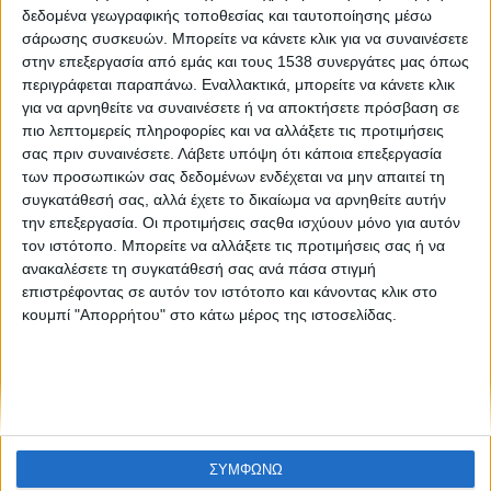
Ioniki: 3 ανοιχτές θέσεις εργασίας
δεδομένα γεωγραφικής τοποθεσίας και ταυτοποίησης μέσω
σάρωσης συσκευών. Μπορείτε να κάνετε κλικ για να συναινέσετε
στην επεξεργασία από εμάς και τους 1538 συνεργάτες μας όπως
περιγράφεται παραπάνω. Εναλλακτικά, μπορείτε να κάνετε κλικ
για να αρνηθείτε να συναινέσετε ή να αποκτήσετε πρόσβαση σε
πιο λεπτομερείς πληροφορίες και να αλλάξετε τις προτιμήσεις
σας πριν συναινέσετε.
Λάβετε υπόψη ότι κάποια επεξεργασία
των προσωπικών σας δεδομένων ενδέχεται να μην απαιτεί τη
συγκατάθεσή σας, αλλά έχετε το δικαίωμα να αρνηθείτε αυτήν
None feed
την επεξεργασία. Οι προτιμήσεις σαςθα ισχύουν μόνο για αυτόν
τον ιστότοπο. Μπορείτε να αλλάξετε τις προτιμήσεις σας ή να
ανακαλέσετε τη συγκατάθεσή σας ανά πάσα στιγμή
επιστρέφοντας σε αυτόν τον ιστότοπο και κάνοντας κλικ στο
CONNECT
κουμπί "Απορρήτου" στο κάτω μέρος της ιστοσελίδας.
NEWSLETTER
ΣΥΜΦΩΝΩ