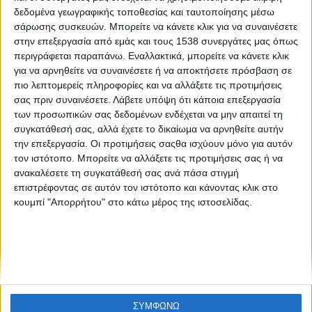
Πρόσκληση εκδήλωσης ενδιαφέροντος για συμμετοχή
δεδομένα γεωγραφικής τοποθεσίας και ταυτοποίησης μέσω
στο έργο YESS
σάρωσης συσκευών. Μπορείτε να κάνετε κλικ για να συναινέσετε
στην επεξεργασία από εμάς και τους 1538 συνεργάτες μας όπως
περιγράφεται παραπάνω. Εναλλακτικά, μπορείτε να κάνετε κλικ
για να αρνηθείτε να συναινέσετε ή να αποκτήσετε πρόσβαση σε
πιο λεπτομερείς πληροφορίες και να αλλάξετε τις προτιμήσεις
σας πριν συναινέσετε.
Λάβετε υπόψη ότι κάποια επεξεργασία
των προσωπικών σας δεδομένων ενδέχεται να μην απαιτεί τη
συγκατάθεσή σας, αλλά έχετε το δικαίωμα να αρνηθείτε αυτήν
την επεξεργασία. Οι προτιμήσεις σαςθα ισχύουν μόνο για αυτόν
None feed
τον ιστότοπο. Μπορείτε να αλλάξετε τις προτιμήσεις σας ή να
ανακαλέσετε τη συγκατάθεσή σας ανά πάσα στιγμή
επιστρέφοντας σε αυτόν τον ιστότοπο και κάνοντας κλικ στο
κουμπί "Απορρήτου" στο κάτω μέρος της ιστοσελίδας.
CONNECT
NEWSLETTER
ΣΥΜΦΩΝΩ