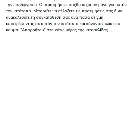
την επεξεργασία. Οι προτιμήσεις σαςθα ισχύουν μόνο για αυτόν
τον ιστότοπο. Μπορείτε να αλλάξετε τις προτιμήσεις σας ή να
Online ημερίδα: «Η καινοτομία στην αγροδιατροφή»
ανακαλέσετε τη συγκατάθεσή σας ανά πάσα στιγμή
επιστρέφοντας σε αυτόν τον ιστότοπο και κάνοντας κλικ στο
κουμπί "Απορρήτου" στο κάτω μέρος της ιστοσελίδας.
Social Media, 4 - 11 Φεβρουαρίου 2019
Αριστοτέλειο Πανεπιστήμιο Θεσσαλονίκης:" Ένα
φιλόξενο, εξωστρεφές, σύγχρονο πανεπιστημιακό
ίδρυμα που προσφέρει πολλές και ίσες ευκαιρίες σε όλη
την ακαδημαϊκή και ερευνητική κοινότητα''
Βελτιωμένες καινοτομικές επιδόσεις της Ελλάδας
Δημιουργώντας μαθητικές επιχειρήσεις με βασικά
συστατικά την καινοτομία και την ενσυναίσθηση στο
πλαίσιο του JA Greece