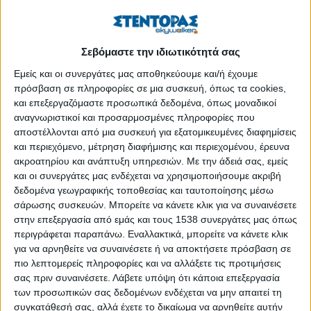
«1ο Φόρουμ για τη βιομηχανική και φαρμακευτική
κάνναβη»
Σεβόμαστε την ιδιωτικότητά σας
ESA BIC Greece: 5 χρόνια, 32 startups και η Ελλάδα στη
Εμείς και οι συνεργάτες μας αποθηκεύουμε και/ή έχουμε
νέα διαστημική οικονομία
πρόσβαση σε πληροφορίες σε μια συσκευή, όπως τα cookies,
και επεξεργαζόμαστε προσωπικά δεδομένα, όπως μοναδικοί
αναγνωριστικοί και προσαρμοσμένες πληροφορίες που
Euclides.Ai: Η πλατφόρμα που καινοτομεί στην
αποστέλλονται από μια συσκευή για εξατομικευμένες διαφημίσεις
εκπαίδευση!
και περιεχόμενο, μέτρηση διαφήμισης και περιεχομένου, έρευνα
ακροατηρίου και ανάπτυξη υπηρεσιών.
Με την άδειά σας, εμείς
και οι συνεργάτες μας ενδέχεται να χρησιμοποιήσουμε ακριβή
OK!Thess: Το οικοσύστημα καινοτομίας του δήμου
δεδομένα γεωγραφικής τοποθεσίας και ταυτοποίησης μέσω
Θεσσαλονίκης που στηρίζει τις start-up πρωτοβουλίες
σάρωσης συσκευών. Μπορείτε να κάνετε κλικ για να συναινέσετε
στην επεξεργασία από εμάς και τους 1538 συνεργάτες μας όπως
OK!Thess: Το οικοσύστημα καινοτομίας του δήμου
περιγράφεται παραπάνω. Εναλλακτικά, μπορείτε να κάνετε κλικ
Θεσσαλονίκης που στηρίζει τις start-up πρωτοβουλίες
για να αρνηθείτε να συναινέσετε ή να αποκτήσετε πρόσβαση σε
πιο λεπτομερείς πληροφορίες και να αλλάξετε τις προτιμήσεις
σας πριν συναινέσετε.
Λάβετε υπόψη ότι κάποια επεξεργασία
On line ημερίδα:Η καινοτομία στην Ελλάδα και οι φορείς
των προσωπικών σας δεδομένων ενδέχεται να μην απαιτεί τη
που την υποστηρίζουν
συγκατάθεσή σας, αλλά έχετε το δικαίωμα να αρνηθείτε αυτήν