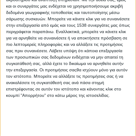
Οι πληρωμές από το υπουργείο Εργασίας και
και οι συνεργάτες μας ενδέχεται να χρησιμοποιήσουμε ακριβή
Κοινωνικών Υποθέσεων, τον e-ΕΦΚΑ και τον ΟΑΕΔ
δεδομένα γεωγραφικής τοποθεσίας και ταυτοποίησης μέσω
σάρωσης συσκευών. Μπορείτε να κάνετε κλικ για να συναινέσετε
στην επεξεργασία από εμάς και τους 1538 συνεργάτες μας όπως
Οι πληρωμές από το υπουργείο Εργασίας, τον e-ΕΦΚΑ
περιγράφεται παραπάνω. Εναλλακτικά, μπορείτε να κάνετε κλικ
και τον ΟΑΕΔ, έως τις 28 Ιανουαρίου
για να αρνηθείτε να συναινέσετε ή να αποκτήσετε πρόσβαση σε
πιο λεπτομερείς πληροφορίες και να αλλάξετε τις προτιμήσεις
σας πριν συναινέσετε.
Λάβετε υπόψη ότι κάποια επεξεργασία
Υπουργείο Εργασίας: Τι καταβάλλεται από τον e-ΕΦΚΑ
των προσωπικών σας δεδομένων ενδέχεται να μην απαιτεί τη
και τη ΔΥΠΑ έως τις 26 Aυγούστου
συγκατάθεσή σας, αλλά έχετε το δικαίωμα να αρνηθείτε αυτήν
την επεξεργασία. Οι προτιμήσεις σαςθα ισχύουν μόνο για αυτόν
τον ιστότοπο. Μπορείτε να αλλάξετε τις προτιμήσεις σας ή να
ανακαλέσετε τη συγκατάθεσή σας ανά πάσα στιγμή
επιστρέφοντας σε αυτόν τον ιστότοπο και κάνοντας κλικ στο
κουμπί "Απορρήτου" στο κάτω μέρος της ιστοσελίδας.
None feed