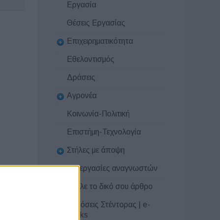
Εργασία
Θέσεις Εργασίας
Επιχειρηματικότητα
Εθελοντισμός
Δράσεις
Αγρονέα
Κοινωνία-Πολιτική
Επιστήμη-Τεχνολογία
Στήλες με άποψη
Συνεργασίες αναγνωστών
Στείλε το δικό σου άρθρο
Εκδόσεις Στέντορας | e-
books