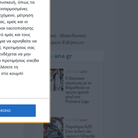
 συσκευή, όπως τα
προσαρμοσμένες
ιεχόμενο, μέτρηση
ς, εμείς και οι
και ταυτοποίησης
ό εμάς και τους
Αθηναϊκό - Μακεδονικό
ια να αρνηθείτε να
Πρακτορείο Ειδήσεων
ς προτιμήσεις σας
νδέχεται να μην
Οι προτιμήσεις σαςθα
λέσετε τη
κ στο κουμπί
ΜΦΩΝΩ