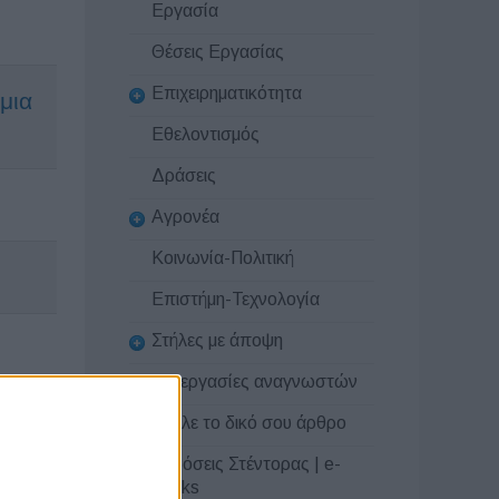
Εργασία
Θέσεις Εργασίας
Επιχειρηματικότητα
μια
Εθελοντισμός
Δράσεις
Αγρονέα
Κοινωνία-Πολιτική
Επιστήμη-Τεχνολογία
Στήλες με άποψη
Συνεργασίες αναγνωστών
Στείλε το δικό σου άρθρο
Εκδόσεις Στέντορας | e-
books