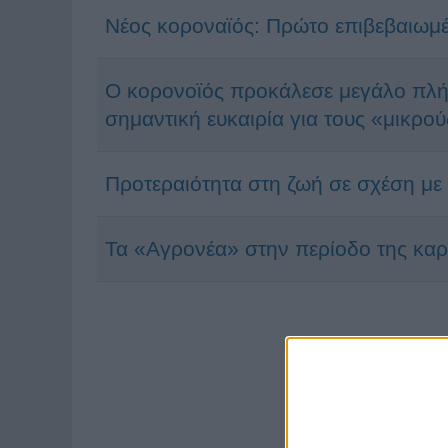
Νέος κοροναϊός: Πρώτο επιβεβαιωμ
Ο κορονοϊός προκάλεσε μεγάλο πλήγ
σημαντική ευκαιρία για τους «μικρο
Προτεραιότητα στη ζωή σε σχέση με 
Τα «Αγρονέα» στην περίοδο της καρ