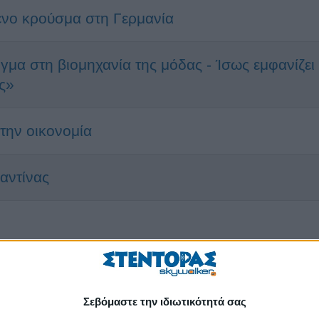
ένο κρούσμα στη Γερμανία
μα στη βιομηχανία της μόδας - Ίσως εμφανίζει 
ύς»
την οικονομία
αντίνας
Σεβόμαστε την ιδιωτικότητά σας