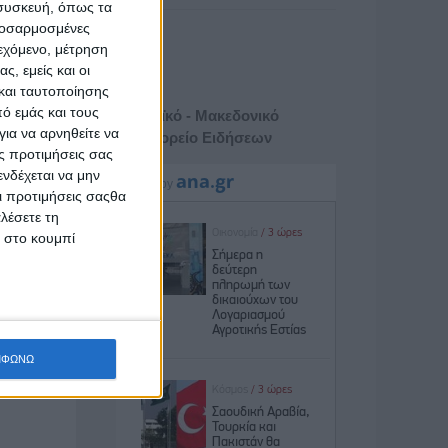
 συσκευή, όπως τα
προσαρμοσμένες
ιεχόμενο, μέτρηση
ς, εμείς και οι
και ταυτοποίησης
ό εμάς και τους
Αθηναϊκό - Μακεδονικό
ια να αρνηθείτε να
Πρακτορείο Ειδήσεων
ς προτιμήσεις σας
νδέχεται να μην
Οι προτιμήσεις σαςθα
λέσετε τη
κ στο κουμπί
ΜΦΩΝΩ