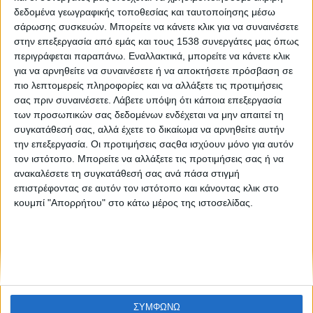
Βρετανία: Στο φως τα αρχικά προσχέδια της «Παρθένου
δεδομένα γεωγραφικής τοποθεσίας και ταυτοποίησης μέσω
των βράχων» του Λεονάρντο ντα Βίντσι
σάρωσης συσκευών. Μπορείτε να κάνετε κλικ για να συναινέσετε
στην επεξεργασία από εμάς και τους 1538 συνεργάτες μας όπως
περιγράφεται παραπάνω. Εναλλακτικά, μπορείτε να κάνετε κλικ
για να αρνηθείτε να συναινέσετε ή να αποκτήσετε πρόσβαση σε
πιο λεπτομερείς πληροφορίες και να αλλάξετε τις προτιμήσεις
σας πριν συναινέσετε.
Λάβετε υπόψη ότι κάποια επεξεργασία
των προσωπικών σας δεδομένων ενδέχεται να μην απαιτεί τη
συγκατάθεσή σας, αλλά έχετε το δικαίωμα να αρνηθείτε αυτήν
την επεξεργασία. Οι προτιμήσεις σαςθα ισχύουν μόνο για αυτόν
None feed
τον ιστότοπο. Μπορείτε να αλλάξετε τις προτιμήσεις σας ή να
ανακαλέσετε τη συγκατάθεσή σας ανά πάσα στιγμή
επιστρέφοντας σε αυτόν τον ιστότοπο και κάνοντας κλικ στο
κουμπί "Απορρήτου" στο κάτω μέρος της ιστοσελίδας.
CONNECT
NEWSLETTER
ΣΥΜΦΩΝΩ