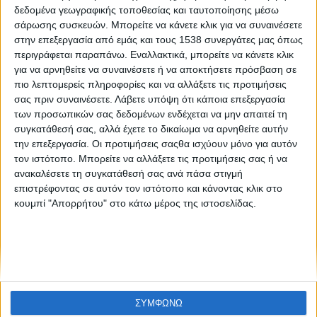
Έφη Μπαχτσεβάνα: «Η μουσική είναι το πάθος μου!»
δεδομένα γεωγραφικής τοποθεσίας και ταυτοποίησης μέσω
σάρωσης συσκευών. Μπορείτε να κάνετε κλικ για να συναινέσετε
στην επεξεργασία από εμάς και τους 1538 συνεργάτες μας όπως
περιγράφεται παραπάνω. Εναλλακτικά, μπορείτε να κάνετε κλικ
για να αρνηθείτε να συναινέσετε ή να αποκτήσετε πρόσβαση σε
πιο λεπτομερείς πληροφορίες και να αλλάξετε τις προτιμήσεις
σας πριν συναινέσετε.
Λάβετε υπόψη ότι κάποια επεξεργασία
των προσωπικών σας δεδομένων ενδέχεται να μην απαιτεί τη
συγκατάθεσή σας, αλλά έχετε το δικαίωμα να αρνηθείτε αυτήν
None feed
την επεξεργασία. Οι προτιμήσεις σαςθα ισχύουν μόνο για αυτόν
τον ιστότοπο. Μπορείτε να αλλάξετε τις προτιμήσεις σας ή να
ανακαλέσετε τη συγκατάθεσή σας ανά πάσα στιγμή
επιστρέφοντας σε αυτόν τον ιστότοπο και κάνοντας κλικ στο
CONNECT
κουμπί "Απορρήτου" στο κάτω μέρος της ιστοσελίδας.
NEWSLETTER
ΣΥΜΦΩΝΩ