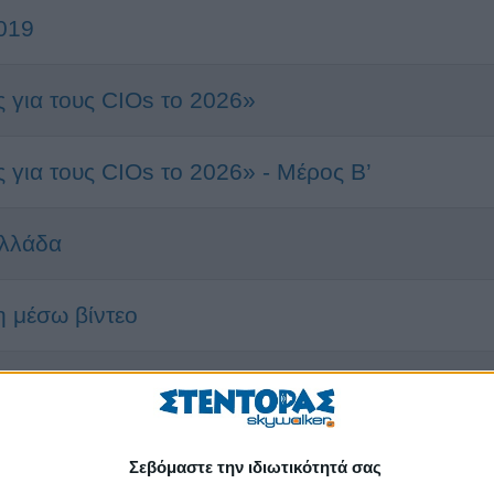
2019
 για τους CIOs το 2026»
 για τους CIOs το 2026» - Μέρος Β’
Ελλάδα
η μέσω βίντεο
ροσλήψεων στην Ελλάδα
9
Σεβόμαστε την ιδιωτικότητά σας