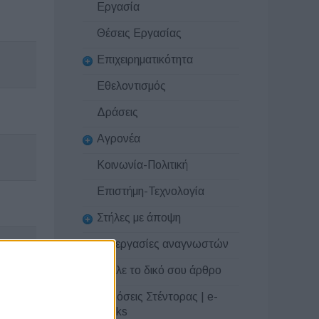
Εργασία
Θέσεις Εργασίας
Επιχειρηματικότητα
Εθελοντισμός
Δράσεις
Αγρονέα
Κοινωνία-Πολιτική
Επιστήμη-Τεχνολογία
Στήλες με άποψη
Συνεργασίες αναγνωστών
Στείλε το δικό σου άρθρο
Εκδόσεις Στέντορας | e-
books