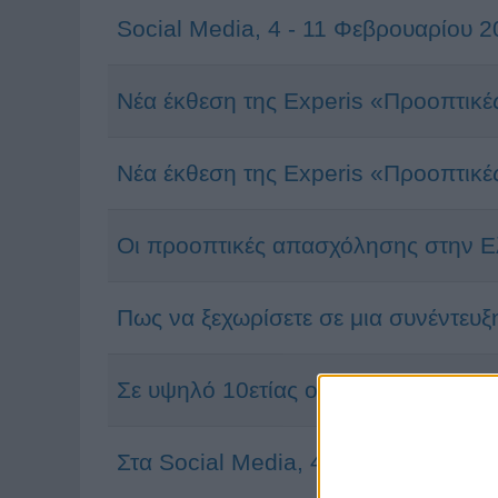
Social Media, 4 - 11 Φεβρουαρίου 
Νέα έκθεση της Experis «Προοπτικές
Νέα έκθεση της Experis «Προοπτικές
Οι προοπτικές απασχόλησης στην 
Πως να ξεχωρίσετε σε μια συνέντευξ
Σε υψηλό 10ετίας οι προοπτικές π
Στα Social Media, 4-11 Μαρτίου 201