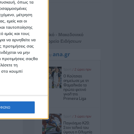
 συσκευή, όπως τα
προσαρμοσμένες
ιεχόμενο, μέτρηση
ς, εμείς και οι
και ταυτοποίησης
ό εμάς και τους
Αθηναϊκό - Μακεδονικό
ια να αρνηθείτε να
Πρακτορείο Ειδήσεων
ς προτιμήσεις σας
νδέχεται να μην
Οι προτιμήσεις σαςθα
λέσετε τη
κ στο κουμπί
ΜΦΩΝΩ