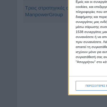
Εμείς και οι συνεργ
cookies, και επεξε
Τρεις στρατηγικές αποτελεσματικής
πληροφορίες που απο
ManpowerGroup
διαφήμισης και περι
συνεργάτες μας ενδέ
μέσω σάρωσης συσκευ
1538 συνεργάτες μας
συναινέσετε ή να απ
πριν συναινέσετε.
Λά
απαιτεί τη συγκατάθ
ισχύουν μόνο για αυ
συγκατάθεσή σας ανά
"Απορρήτου" στο κάτ
ΠΕΡΙΣΣΟΤΕΡΕΣ 