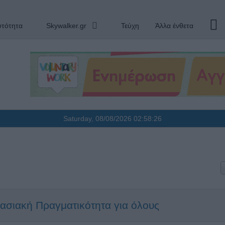
υτότητα
Skywalker.gr
Τεύχη
Άλλα ένθετα
Saturday, 08/08/2026
02:58:26
ασιακή Πραγματικότητα για όλους