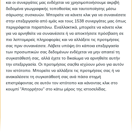
και οι συνεργάτες μας ενδέχεται να χρησιμοποιήσουμε ακριβή
Like like #14
δεδομένα γεωγραφικής τοποθεσίας και ταυτοποίησης μέσω
σάρωσης συσκευών. Μπορείτε να κάνετε κλικ για να συναινέσετε
Μαρία Γιαννέτου: «Η επιχειρηματικότητα με προσέγγιση
στην επεξεργασία από εμάς και τους 1538 συνεργάτες μας όπως
περιγράφεται παραπάνω. Εναλλακτικά, μπορείτε να κάνετε κλικ
από τα σχολικά χρόνια πετυχαίνει θαύματα στην
για να αρνηθείτε να συναινέσετε ή να αποκτήσετε πρόσβαση σε
ενδυνάμωση της αυτοπεποίθησης των παιδιών»
πιο λεπτομερείς πληροφορίες και να αλλάξετε τις προτιμήσεις
σας πριν συναινέσετε.
Λάβετε υπόψη ότι κάποια επεξεργασία
των προσωπικών σας δεδομένων ενδέχεται να μην απαιτεί τη
συγκατάθεσή σας, αλλά έχετε το δικαίωμα να αρνηθείτε αυτήν
την επεξεργασία. Οι προτιμήσεις σαςθα ισχύουν μόνο για αυτόν
τον ιστότοπο. Μπορείτε να αλλάξετε τις προτιμήσεις σας ή να
ανακαλέσετε τη συγκατάθεσή σας ανά πάσα στιγμή
επιστρέφοντας σε αυτόν τον ιστότοπο και κάνοντας κλικ στο
None feed
κουμπί "Απορρήτου" στο κάτω μέρος της ιστοσελίδας.
CONNECT