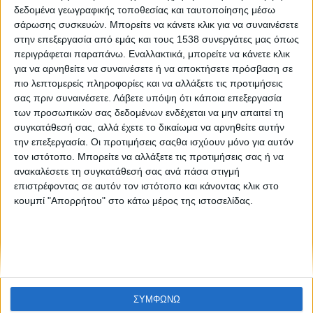
Like like #15
δεδομένα γεωγραφικής τοποθεσίας και ταυτοποίησης μέσω
σάρωσης συσκευών. Μπορείτε να κάνετε κλικ για να συναινέσετε
στην επεξεργασία από εμάς και τους 1538 συνεργάτες μας όπως
περιγράφεται παραπάνω. Εναλλακτικά, μπορείτε να κάνετε κλικ
για να αρνηθείτε να συναινέσετε ή να αποκτήσετε πρόσβαση σε
πιο λεπτομερείς πληροφορίες και να αλλάξετε τις προτιμήσεις
σας πριν συναινέσετε.
Λάβετε υπόψη ότι κάποια επεξεργασία
των προσωπικών σας δεδομένων ενδέχεται να μην απαιτεί τη
συγκατάθεσή σας, αλλά έχετε το δικαίωμα να αρνηθείτε αυτήν
None feed
την επεξεργασία. Οι προτιμήσεις σαςθα ισχύουν μόνο για αυτόν
τον ιστότοπο. Μπορείτε να αλλάξετε τις προτιμήσεις σας ή να
ανακαλέσετε τη συγκατάθεσή σας ανά πάσα στιγμή
επιστρέφοντας σε αυτόν τον ιστότοπο και κάνοντας κλικ στο
CONNECT
κουμπί "Απορρήτου" στο κάτω μέρος της ιστοσελίδας.
NEWSLETTER
ΣΥΜΦΩΝΩ