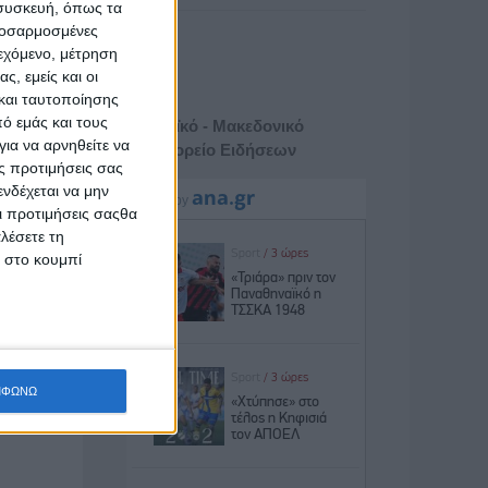
 συσκευή, όπως τα
προσαρμοσμένες
ιεχόμενο, μέτρηση
ς, εμείς και οι
και ταυτοποίησης
ό εμάς και τους
Αθηναϊκό - Μακεδονικό
ια να αρνηθείτε να
Πρακτορείο Ειδήσεων
ς προτιμήσεις σας
νδέχεται να μην
Οι προτιμήσεις σαςθα
λέσετε τη
κ στο κουμπί
ΜΦΩΝΩ