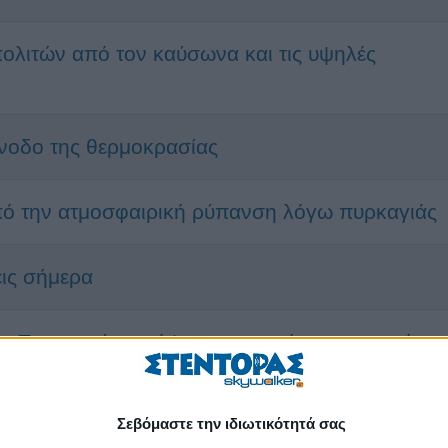
πολιτών από τον καύσωνα και τις υψηλές
άνοδο της θερμοκρασίας
ό την ατμοσφαιρική ρύπανση λόγω πυρκαγιάς
εις σήμερα
ής Προστασίας ενόψει της φετινής αντιπυρικής
Σεβόμαστε την ιδιωτικότητά σας
ν έξαρση της διασποράς του SARS-COV-2 στα