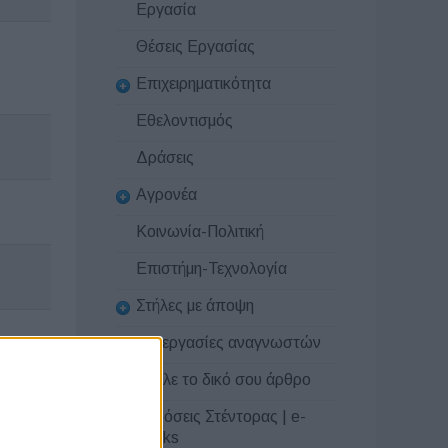
Εργασία
Θέσεις Εργασίας
Επιχειρηματικότητα
Εθελοντισμός
Δράσεις
Αγρονέα
Κοινωνία-Πολιτική
Επιστήμη-Τεχνολογία
Στήλες με άποψη
Συνεργασίες αναγνωστών
Στείλε το δικό σου άρθρο
Εκδόσεις Στέντορας | e-
books