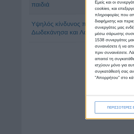
Εμείς και οι συνεργ
παιδιά
cookies, και επεξε
πληροφορίες που απο
διαφήμισης και περι
Υψηλός κίνδυνος πυρκαγιάς προβλέπ
συνεργάτες μας ενδέ
Δωδεκάνησα και Λασίθι
μέσω σάρωσης συσκευ
1538 συνεργάτες μας
συναινέσετε ή να απ
πριν συναινέσετε.
Λά
απαιτεί τη συγκατάθ
ισχύουν μόνο για αυ
συγκατάθεσή σας ανά
"Απορρήτου" στο κάτ
ΠΕΡΙΣΣΟΤΕΡΕΣ 