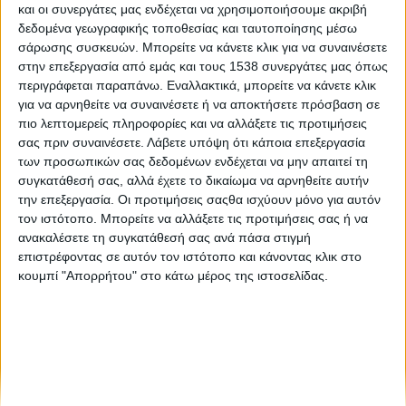
και οι συνεργάτες μας ενδέχεται να χρησιμοποιήσουμε ακριβή
Στα Social Media - 1
δεδομένα γεωγραφικής τοποθεσίας και ταυτοποίησης μέσω
σάρωσης συσκευών. Μπορείτε να κάνετε κλικ για να συναινέσετε
Στα Social Media 11-18 Φεβρουαρίου 2019
στην επεξεργασία από εμάς και τους 1538 συνεργάτες μας όπως
περιγράφεται παραπάνω. Εναλλακτικά, μπορείτε να κάνετε κλικ
για να αρνηθείτε να συναινέσετε ή να αποκτήσετε πρόσβαση σε
Στα Social Media, 13-20 Μαΐου 2019
πιο λεπτομερείς πληροφορίες και να αλλάξετε τις προτιμήσεις
σας πριν συναινέσετε.
Λάβετε υπόψη ότι κάποια επεξεργασία
των προσωπικών σας δεδομένων ενδέχεται να μην απαιτεί τη
συγκατάθεσή σας, αλλά έχετε το δικαίωμα να αρνηθείτε αυτήν
την επεξεργασία. Οι προτιμήσεις σαςθα ισχύουν μόνο για αυτόν
τον ιστότοπο. Μπορείτε να αλλάξετε τις προτιμήσεις σας ή να
ανακαλέσετε τη συγκατάθεσή σας ανά πάσα στιγμή
επιστρέφοντας σε αυτόν τον ιστότοπο και κάνοντας κλικ στο
None feed
κουμπί "Απορρήτου" στο κάτω μέρος της ιστοσελίδας.
CONNECT