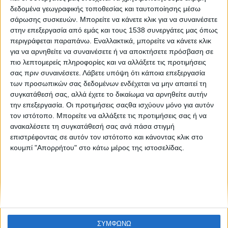
«23.07.18»: Σκέψεις για τη φωτογραφική έκθεση του
δεδομένα γεωγραφικής τοποθεσίας και ταυτοποίησης μέσω
Βασίλη Βρεττού
σάρωσης συσκευών. Μπορείτε να κάνετε κλικ για να συναινέσετε
στην επεξεργασία από εμάς και τους 1538 συνεργάτες μας όπως
περιγράφεται παραπάνω. Εναλλακτικά, μπορείτε να κάνετε κλικ
για να αρνηθείτε να συναινέσετε ή να αποκτήσετε πρόσβαση σε
πιο λεπτομερείς πληροφορίες και να αλλάξετε τις προτιμήσεις
σας πριν συναινέσετε.
Λάβετε υπόψη ότι κάποια επεξεργασία
των προσωπικών σας δεδομένων ενδέχεται να μην απαιτεί τη
συγκατάθεσή σας, αλλά έχετε το δικαίωμα να αρνηθείτε αυτήν
την επεξεργασία. Οι προτιμήσεις σαςθα ισχύουν μόνο για αυτόν
None feed
τον ιστότοπο. Μπορείτε να αλλάξετε τις προτιμήσεις σας ή να
ανακαλέσετε τη συγκατάθεσή σας ανά πάσα στιγμή
επιστρέφοντας σε αυτόν τον ιστότοπο και κάνοντας κλικ στο
κουμπί "Απορρήτου" στο κάτω μέρος της ιστοσελίδας.
CONNECT
NEWSLETTER
ΣΥΜΦΩΝΩ