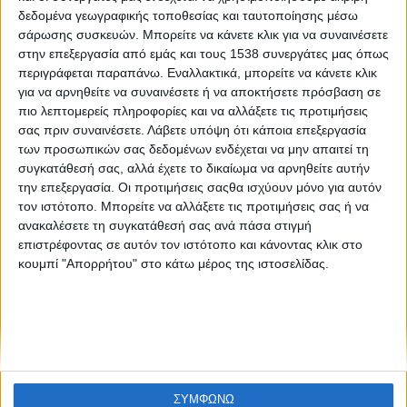
Νίκος Πρίγκας: «Είμαι πολύ περήφανος για τα παιδιά
δεδομένα γεωγραφικής τοποθεσίας και ταυτοποίησης μέσω
αυτά»
σάρωσης συσκευών. Μπορείτε να κάνετε κλικ για να συναινέσετε
στην επεξεργασία από εμάς και τους 1538 συνεργάτες μας όπως
περιγράφεται παραπάνω. Εναλλακτικά, μπορείτε να κάνετε κλικ
για να αρνηθείτε να συναινέσετε ή να αποκτήσετε πρόσβαση σε
πιο λεπτομερείς πληροφορίες και να αλλάξετε τις προτιμήσεις
σας πριν συναινέσετε.
Λάβετε υπόψη ότι κάποια επεξεργασία
των προσωπικών σας δεδομένων ενδέχεται να μην απαιτεί τη
συγκατάθεσή σας, αλλά έχετε το δικαίωμα να αρνηθείτε αυτήν
την επεξεργασία. Οι προτιμήσεις σαςθα ισχύουν μόνο για αυτόν
None feed
τον ιστότοπο. Μπορείτε να αλλάξετε τις προτιμήσεις σας ή να
ανακαλέσετε τη συγκατάθεσή σας ανά πάσα στιγμή
επιστρέφοντας σε αυτόν τον ιστότοπο και κάνοντας κλικ στο
κουμπί "Απορρήτου" στο κάτω μέρος της ιστοσελίδας.
CONNECT
NEWSLETTER
ΣΥΜΦΩΝΩ