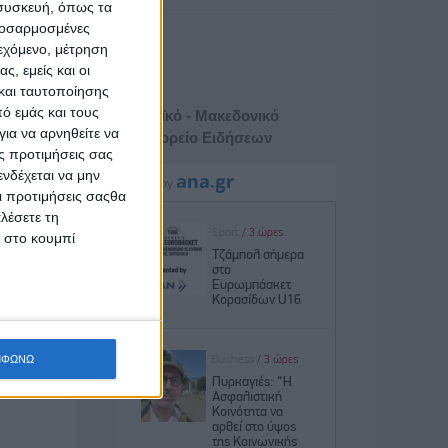
 συσκευή, όπως τα
προσαρμοσμένες
ιεχόμενο, μέτρηση
ς, εμείς και οι
και ταυτοποίησης
ό εμάς και τους
Αθηναϊκό - Μακεδονικό
ια να αρνηθείτε να
Πρακτορείο Ειδήσεων
ς προτιμήσεις σας
νδέχεται να μην
Οι προτιμήσεις σαςθα
λέσετε τη
κ στο κουμπί
ΜΦΩΝΩ