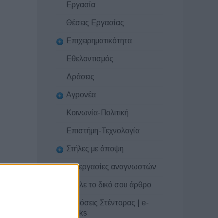
Εργασία
Θέσεις Εργασίας
Επιχειρηματικότητα
Εθελοντισμός
Δράσεις
Αγρονέα
Κοινωνία-Πολιτική
Επιστήμη-Τεχνολογία
Στήλες με άποψη
Συνεργασίες αναγνωστών
Στείλε το δικό σου άρθρο
Εκδόσεις Στέντορας | e-
books