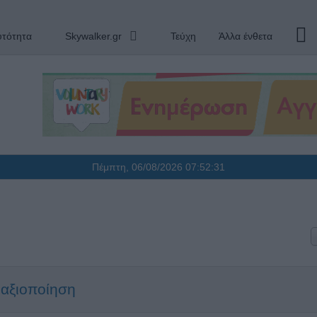
υτότητα
Skywalker.gr
Τεύχη
Άλλα ένθετα
Πέμπτη, 06/08/2026
07:52:32
α αξιοποίηση