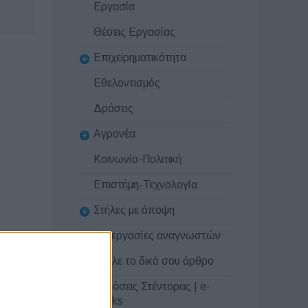
Εργασία
Θέσεις Εργασίας
Επιχειρηματικότητα
Εθελοντισμός
Δράσεις
Αγρονέα
Κοινωνία-Πολιτική
Επιστήμη-Τεχνολογία
Στήλες με άποψη
Συνεργασίες αναγνωστών
Στείλε το δικό σου άρθρο
Εκδόσεις Στέντορας | e-
books