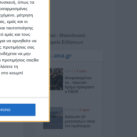
 συσκευή, όπως τα
προσαρμοσμένες
ιεχόμενο, μέτρηση
ς, εμείς και οι
και ταυτοποίησης
ό εμάς και τους
Αθηναϊκό - Μακεδονικό
ια να αρνηθείτε να
Πρακτορείο Ειδήσεων
ς προτιμήσεις σας
νδέχεται να μην
Οι προτιμήσεις σαςθα
λέσετε τη
κ στο κουμπί
ΜΦΩΝΩ