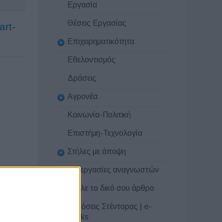
Εργασία
Θέσεις Εργασίας
art-
Επιχειρηματικότητα
Εθελοντισμός
Δράσεις
Αγρονέα
Κοινωνία-Πολιτική
Επιστήμη-Τεχνολογία
Στήλες με άποψη
Συνεργασίες αναγνωστών
Στείλε το δικό σου άρθρο
Εκδόσεις Στέντορας | e-
books