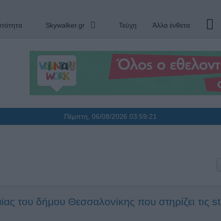
υτότητα
Skywalker.gr
Τεύχη
Άλλα ένθετα
Πέμπτη, 06/08/2026
03:59:22
ας του δήμου Θεσσαλονίκης που στηρίζει τις st