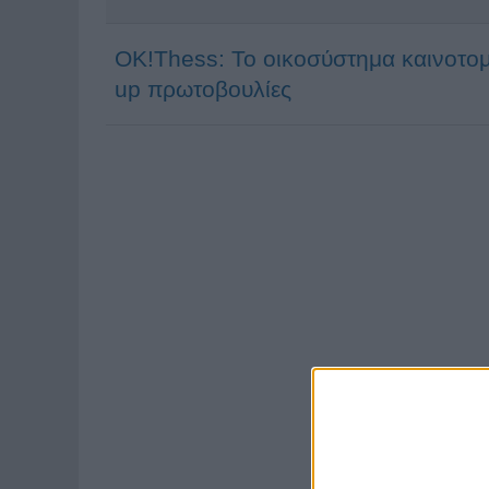
OK!Thess: Το οικοσύστημα καινοτομί
up πρωτοβουλίες