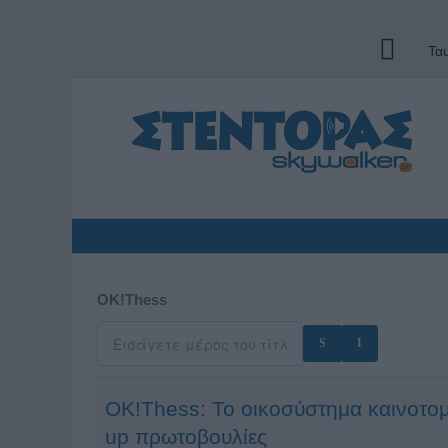
Τα
OK!Thess
OK!Thess: Το οικοσύστημα καινοτομί
up πρωτοβουλίες