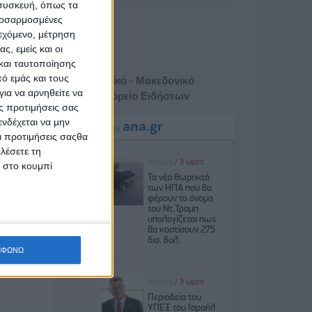
 συσκευή, όπως τα
προσαρμοσμένες
ιεχόμενο, μέτρηση
ς, εμείς και οι
και ταυτοποίησης
ό εμάς και τους
Αθηναϊκό - Μακεδονικό
ια να αρνηθείτε να
Πρακτορείο Ειδήσεων
ς προτιμήσεις σας
νδέχεται να μην
Οι προτιμήσεις σαςθα
λέσετε τη
κ στο κουμπί
ΜΦΩΝΩ