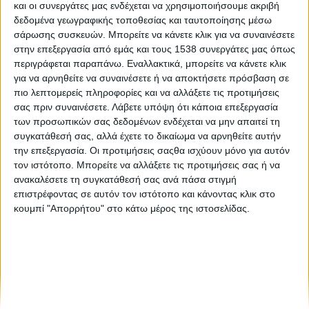
και οι συνεργάτες μας ενδέχεται να χρησιμοποιήσουμε ακριβή
Εθνική Ομάδα Ρομποτικής First Global Challenge Team
δεδομένα γεωγραφικής τοποθεσίας και ταυτοποίησης μέσω
Greece:Μια πορεία γεμάτη διακρίσεις!
σάρωσης συσκευών. Μπορείτε να κάνετε κλικ για να συναινέσετε
στην επεξεργασία από εμάς και τους 1538 συνεργάτες μας όπως
περιγράφεται παραπάνω. Εναλλακτικά, μπορείτε να κάνετε κλικ
Νίκος Πρίγκας: «Είμαι πολύ περήφανος για τα παιδιά
για να αρνηθείτε να συναινέσετε ή να αποκτήσετε πρόσβαση σε
αυτά»
πιο λεπτομερείς πληροφορίες και να αλλάξετε τις προτιμήσεις
σας πριν συναινέσετε.
Λάβετε υπόψη ότι κάποια επεξεργασία
των προσωπικών σας δεδομένων ενδέχεται να μην απαιτεί τη
συγκατάθεσή σας, αλλά έχετε το δικαίωμα να αρνηθείτε αυτήν
την επεξεργασία. Οι προτιμήσεις σαςθα ισχύουν μόνο για αυτόν
τον ιστότοπο. Μπορείτε να αλλάξετε τις προτιμήσεις σας ή να
ανακαλέσετε τη συγκατάθεσή σας ανά πάσα στιγμή
επιστρέφοντας σε αυτόν τον ιστότοπο και κάνοντας κλικ στο
None feed
κουμπί "Απορρήτου" στο κάτω μέρος της ιστοσελίδας.
CONNECT