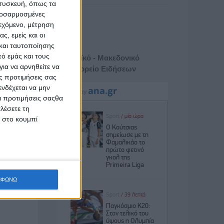
 συσκευή, όπως τα
προσαρμοσμένες
ιεχόμενο, μέτρηση
ς, εμείς και οι
και ταυτοποίησης
ό εμάς και τους
Αθηναϊκό - Μακεδονικό
ια να αρνηθείτε να
Πρακτορείο Ειδήσεων
ς προτιμήσεις σας
νδέχεται να μην
Οι προτιμήσεις σαςθα
λέσετε τη
κ στο κουμπί
ΜΦΩΝΩ