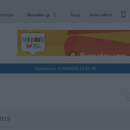
υτότητα
Skywalker.gr
Τεύχη
Άλλα ένθετα
Παρασκευή, 07/08/2026
23:42:39
2019