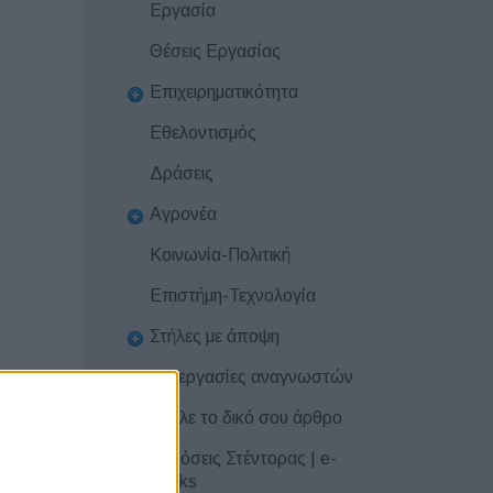
Εργασία
Θέσεις Εργασίας
Επιχειρηματικότητα
Εθελοντισμός
Δράσεις
Αγρονέα
Κοινωνία-Πολιτική
Επιστήμη-Τεχνολογία
Στήλες με άποψη
Συνεργασίες αναγνωστών
Στείλε το δικό σου άρθρο
Εκδόσεις Στέντορας | e-
books