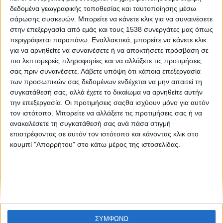
2ο Πανελλήνιο Συνέδριο του Συλλόγου Συμβουλευτικής,
δεδομένα γεωγραφικής τοποθεσίας και ταυτοποίησης μέσω
Coaching, Mentoring Ελλάδας – HCCMA
σάρωσης συσκευών. Μπορείτε να κάνετε κλικ για να συναινέσετε
στην επεξεργασία από εμάς και τους 1538 συνεργάτες μας όπως
περιγράφεται παραπάνω. Εναλλακτικά, μπορείτε να κάνετε κλικ
για να αρνηθείτε να συναινέσετε ή να αποκτήσετε πρόσβαση σε
πιο λεπτομερείς πληροφορίες και να αλλάξετε τις προτιμήσεις
σας πριν συναινέσετε.
Λάβετε υπόψη ότι κάποια επεξεργασία
των προσωπικών σας δεδομένων ενδέχεται να μην απαιτεί τη
συγκατάθεσή σας, αλλά έχετε το δικαίωμα να αρνηθείτε αυτήν
την επεξεργασία. Οι προτιμήσεις σαςθα ισχύουν μόνο για αυτόν
None feed
τον ιστότοπο. Μπορείτε να αλλάξετε τις προτιμήσεις σας ή να
ανακαλέσετε τη συγκατάθεσή σας ανά πάσα στιγμή
επιστρέφοντας σε αυτόν τον ιστότοπο και κάνοντας κλικ στο
κουμπί "Απορρήτου" στο κάτω μέρος της ιστοσελίδας.
CONNECT
NEWSLETTER
ΣΥΜΦΩΝΩ