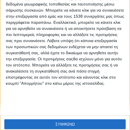
Parasailing: Όταν κοιτάς από ψηλά
δεδομένα γεωγραφικής τοποθεσίας και ταυτοποίησης μέσω
σάρωσης συσκευών. Μπορείτε να κάνετε κλικ για να συναινέσετε
στην επεξεργασία από εμάς και τους 1538 συνεργάτες μας όπως
περιγράφεται παραπάνω. Εναλλακτικά, μπορείτε να κάνετε κλικ
για να αρνηθείτε να συναινέσετε ή να αποκτήσετε πρόσβαση σε
πιο λεπτομερείς πληροφορίες και να αλλάξετε τις προτιμήσεις
σας πριν συναινέσετε.
Λάβετε υπόψη ότι κάποια επεξεργασία
των προσωπικών σας δεδομένων ενδέχεται να μην απαιτεί τη
συγκατάθεσή σας, αλλά έχετε το δικαίωμα να αρνηθείτε αυτήν
None feed
την επεξεργασία. Οι προτιμήσεις σαςθα ισχύουν μόνο για αυτόν
τον ιστότοπο. Μπορείτε να αλλάξετε τις προτιμήσεις σας ή να
ανακαλέσετε τη συγκατάθεσή σας ανά πάσα στιγμή
επιστρέφοντας σε αυτόν τον ιστότοπο και κάνοντας κλικ στο
CONNECT
κουμπί "Απορρήτου" στο κάτω μέρος της ιστοσελίδας.
NEWSLETTER
ΣΥΜΦΩΝΩ