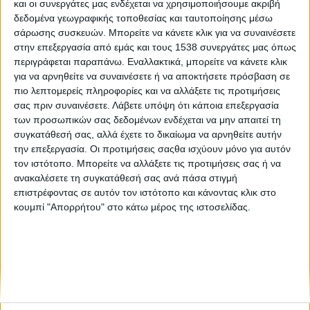
και οι συνεργάτες μας ενδέχεται να χρησιμοποιήσουμε ακριβή
Ανοίγει σήμερα η πλατφόρμα για τις διακοπές με
δεδομένα γεωγραφικής τοποθεσίας και ταυτοποίησης μέσω
ενίσχυση στη Βόρεια Εύβοια και τη Σάμο
σάρωσης συσκευών. Μπορείτε να κάνετε κλικ για να συναινέσετε
στην επεξεργασία από εμάς και τους 1538 συνεργάτες μας όπως
περιγράφεται παραπάνω. Εναλλακτικά, μπορείτε να κάνετε κλικ
Ξεκινά σήμερα η 3η φάση του North Evia - Samos Pass
για να αρνηθείτε να συναινέσετε ή να αποκτήσετε πρόσβαση σε
πιο λεπτομερείς πληροφορίες και να αλλάξετε τις προτιμήσεις
σας πριν συναινέσετε.
Λάβετε υπόψη ότι κάποια επεξεργασία
των προσωπικών σας δεδομένων ενδέχεται να μην απαιτεί τη
συγκατάθεσή σας, αλλά έχετε το δικαίωμα να αρνηθείτε αυτήν
την επεξεργασία. Οι προτιμήσεις σαςθα ισχύουν μόνο για αυτόν
τον ιστότοπο. Μπορείτε να αλλάξετε τις προτιμήσεις σας ή να
ανακαλέσετε τη συγκατάθεσή σας ανά πάσα στιγμή
None feed
επιστρέφοντας σε αυτόν τον ιστότοπο και κάνοντας κλικ στο
κουμπί "Απορρήτου" στο κάτω μέρος της ιστοσελίδας.
CONNECT