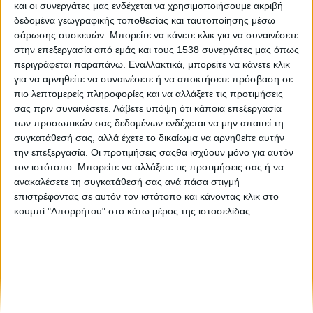
και οι συνεργάτες μας ενδέχεται να χρησιμοποιήσουμε ακριβή
Πραξικόπημα στη Μιανμάρ: Ο στρατός καταλαμβάνει
δεδομένα γεωγραφικής τοποθεσίας και ταυτοποίησης μέσω
ξανά την εξουσία
σάρωσης συσκευών. Μπορείτε να κάνετε κλικ για να συναινέσετε
στην επεξεργασία από εμάς και τους 1538 συνεργάτες μας όπως
περιγράφεται παραπάνω. Εναλλακτικά, μπορείτε να κάνετε κλικ
Τσίπρας για τους «8»: Σεβόμαστε τις αποφάσεις της
για να αρνηθείτε να συναινέσετε ή να αποκτήσετε πρόσβαση σε
ελληνικής Δικαιοσύνης
πιο λεπτομερείς πληροφορίες και να αλλάξετε τις προτιμήσεις
σας πριν συναινέσετε.
Λάβετε υπόψη ότι κάποια επεξεργασία
των προσωπικών σας δεδομένων ενδέχεται να μην απαιτεί τη
συγκατάθεσή σας, αλλά έχετε το δικαίωμα να αρνηθείτε αυτήν
την επεξεργασία. Οι προτιμήσεις σαςθα ισχύουν μόνο για αυτόν
τον ιστότοπο. Μπορείτε να αλλάξετε τις προτιμήσεις σας ή να
ανακαλέσετε τη συγκατάθεσή σας ανά πάσα στιγμή
επιστρέφοντας σε αυτόν τον ιστότοπο και κάνοντας κλικ στο
None feed
κουμπί "Απορρήτου" στο κάτω μέρος της ιστοσελίδας.
CONNECT