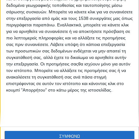
Προεκλαμψία στις εγκύους: Πώς μπορεί να διαγνωστεί
δεδομένα γεωγραφικής τοποθεσίας και ταυτοποίησης μέσω
ταχύτερα
σάρωσης συσκευών. Μπορείτε να κάνετε κλικ για να συναινέσετε
στην επεξεργασία από εμάς και τους 1538 συνεργάτες μας όπως
περιγράφεται παραπάνω. Εναλλακτικά, μπορείτε να κάνετε κλικ
για να αρνηθείτε να συναινέσετε ή να αποκτήσετε πρόσβαση σε
πιο λεπτομερείς πληροφορίες και να αλλάξετε τις προτιμήσεις
σας πριν συναινέσετε.
Λάβετε υπόψη ότι κάποια επεξεργασία
των προσωπικών σας δεδομένων ενδέχεται να μην απαιτεί τη
συγκατάθεσή σας, αλλά έχετε το δικαίωμα να αρνηθείτε αυτήν
την επεξεργασία. Οι προτιμήσεις σαςθα ισχύουν μόνο για αυτόν
None feed
τον ιστότοπο. Μπορείτε να αλλάξετε τις προτιμήσεις σας ή να
ανακαλέσετε τη συγκατάθεσή σας ανά πάσα στιγμή
επιστρέφοντας σε αυτόν τον ιστότοπο και κάνοντας κλικ στο
κουμπί "Απορρήτου" στο κάτω μέρος της ιστοσελίδας.
CONNECT
NEWSLETTER
ΣΥΜΦΩΝΩ