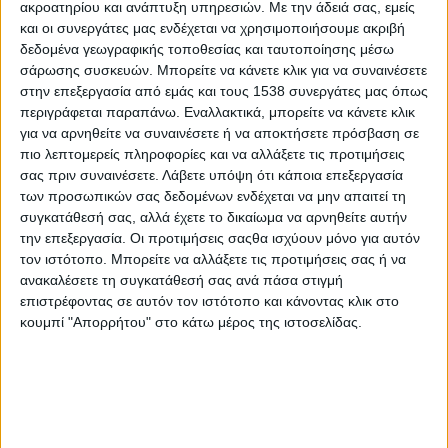
ακροατηρίου και ανάπτυξη υπηρεσιών.
Με την άδειά σας, εμείς
100 χρόνια βεροιώτικου προσκοπισμού
και οι συνεργάτες μας ενδέχεται να χρησιμοποιήσουμε ακριβή
δεδομένα γεωγραφικής τοποθεσίας και ταυτοποίησης μέσω
σάρωσης συσκευών. Μπορείτε να κάνετε κλικ για να συναινέσετε
11η Συνάντηση Παλαιών Προσκόπων Θεσσαλονίκης
στην επεξεργασία από εμάς και τους 1538 συνεργάτες μας όπως
περιγράφεται παραπάνω. Εναλλακτικά, μπορείτε να κάνετε κλικ
Από τη λογοτεχνία στην καθημερινή ζωή
για να αρνηθείτε να συναινέσετε ή να αποκτήσετε πρόσβαση σε
πιο λεπτομερείς πληροφορίες και να αλλάξετε τις προτιμήσεις
σας πριν συναινέσετε.
Λάβετε υπόψη ότι κάποια επεξεργασία
Μετά τα πρώτα 50 χρόνια προσκοπισμού στη Θέρμη
των προσωπικών σας δεδομένων ενδέχεται να μην απαιτεί τη
συγκατάθεσή σας, αλλά έχετε το δικαίωμα να αρνηθείτε αυτήν
την επεξεργασία. Οι προτιμήσεις σαςθα ισχύουν μόνο για αυτόν
Ο ορισμός της τοπικής ανάπτυξης
τον ιστότοπο. Μπορείτε να αλλάξετε τις προτιμήσεις σας ή να
ανακαλέσετε τη συγκατάθεσή σας ανά πάσα στιγμή
επιστρέφοντας σε αυτόν τον ιστότοπο και κάνοντας κλικ στο
κουμπί "Απορρήτου" στο κάτω μέρος της ιστοσελίδας.
None feed