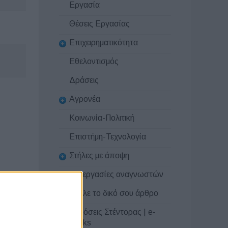
Εργασία
Θέσεις Εργασίας
Επιχειρηματικότητα
Εθελοντισμός
Δράσεις
Αγρονέα
Κοινωνία-Πολιτική
Επιστήμη-Τεχνολογία
Στήλες με άποψη
Συνεργασίες αναγνωστών
Στείλε το δικό σου άρθρο
Εκδόσεις Στέντορας | e-
books