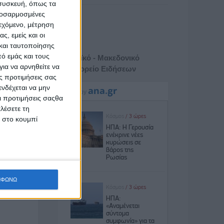
 συσκευή, όπως τα
προσαρμοσμένες
ιεχόμενο, μέτρηση
ς, εμείς και οι
και ταυτοποίησης
ό εμάς και τους
Αθηναϊκό - Μακεδονικό
ια να αρνηθείτε να
Πρακτορείο Ειδήσεων
ς προτιμήσεις σας
νδέχεται να μην
Οι προτιμήσεις σαςθα
λέσετε τη
κ στο κουμπί
ΜΦΩΝΩ