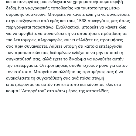
και οι συνεργάτες μας ενδέχεται να χρησιμοποιήσουμε ακριβή
Χωρίς ψωμί η Ζιμπάμπουε
δεδομένα γεωγραφικής τοποθεσίας και ταυτοποίησης μέσω
σάρωσης συσκευών. Μπορείτε να κάνετε κλικ για να συναινέσετε
στην επεξεργασία από εμάς και τους 1538 συνεργάτες μας όπως
Ψωμί: Τα οφέλη της κατανάλωσής του και οι μύθοι που
περιγράφεται παραπάνω. Εναλλακτικά, μπορείτε να κάνετε κλικ
καταρρίπτονται
για να αρνηθείτε να συναινέσετε ή να αποκτήσετε πρόσβαση σε
πιο λεπτομερείς πληροφορίες και να αλλάξετε τις προτιμήσεις
σας πριν συναινέσετε.
Λάβετε υπόψη ότι κάποια επεξεργασία
των προσωπικών σας δεδομένων ενδέχεται να μην απαιτεί τη
συγκατάθεσή σας, αλλά έχετε το δικαίωμα να αρνηθείτε αυτήν
την επεξεργασία. Οι προτιμήσεις σαςθα ισχύουν μόνο για αυτόν
τον ιστότοπο. Μπορείτε να αλλάξετε τις προτιμήσεις σας ή να
ανακαλέσετε τη συγκατάθεσή σας ανά πάσα στιγμή
None feed
επιστρέφοντας σε αυτόν τον ιστότοπο και κάνοντας κλικ στο
κουμπί "Απορρήτου" στο κάτω μέρος της ιστοσελίδας.
CONNECT