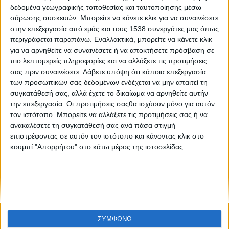
Η αντίσταση στη θεραπεία. Τι θα χάσω αν θεραπευτώ;
δεδομένα γεωγραφικής τοποθεσίας και ταυτοποίησης μέσω
σάρωσης συσκευών. Μπορείτε να κάνετε κλικ για να συναινέσετε
στην επεξεργασία από εμάς και τους 1538 συνεργάτες μας όπως
περιγράφεται παραπάνω. Εναλλακτικά, μπορείτε να κάνετε κλικ
για να αρνηθείτε να συναινέσετε ή να αποκτήσετε πρόσβαση σε
πιο λεπτομερείς πληροφορίες και να αλλάξετε τις προτιμήσεις
σας πριν συναινέσετε.
Λάβετε υπόψη ότι κάποια επεξεργασία
των προσωπικών σας δεδομένων ενδέχεται να μην απαιτεί τη
συγκατάθεσή σας, αλλά έχετε το δικαίωμα να αρνηθείτε αυτήν
None feed
την επεξεργασία. Οι προτιμήσεις σαςθα ισχύουν μόνο για αυτόν
τον ιστότοπο. Μπορείτε να αλλάξετε τις προτιμήσεις σας ή να
ανακαλέσετε τη συγκατάθεσή σας ανά πάσα στιγμή
επιστρέφοντας σε αυτόν τον ιστότοπο και κάνοντας κλικ στο
CONNECT
κουμπί "Απορρήτου" στο κάτω μέρος της ιστοσελίδας.
NEWSLETTER
ΣΥΜΦΩΝΩ