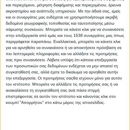
Δασικές πυρκαγιές
και περιεχόμενο, μέτρηση διαφήμισης και περιεχομένου, έρευνα
ακροατηρίου και ανάπτυξη υπηρεσιών.
Με την άδειά σας, εμείς
και οι συνεργάτες μας ενδέχεται να χρησιμοποιήσουμε ακριβή
Μετά τη φωτιά οι πλημμύρες: Ποιες περιοχές
δεδομένα γεωγραφικής τοποθεσίας και ταυτοποίησης μέσω
κινδυνεύουν σε Αττική και Εύβοια
σάρωσης συσκευών. Μπορείτε να κάνετε κλικ για να συναινέσετε
στην επεξεργασία από εμάς και τους 1538 συνεργάτες μας όπως
περιγράφεται παραπάνω. Εναλλακτικά, μπορείτε να κάνετε κλικ
Μέτρα του υπουργείου Παιδείας για τους πληγέντες της
για να αρνηθείτε να συναινέσετε ή να αποκτήσετε πρόσβαση σε
εκπαιδευτικής κοινότητας από τις πυρκαγιές
πιο λεπτομερείς πληροφορίες και να αλλάξετε τις προτιμήσεις
σας πριν συναινέσετε.
Λάβετε υπόψη ότι κάποια επεξεργασία
των προσωπικών σας δεδομένων ενδέχεται να μην απαιτεί τη
Νέα προειδοποίηση για υψηλό κίνδυνο πυρκαγιάς
συγκατάθεσή σας, αλλά έχετε το δικαίωμα να αρνηθείτε αυτήν
σήμερα
την επεξεργασία. Οι προτιμήσεις σαςθα ισχύουν μόνο για αυτόν
τον ιστότοπο. Μπορείτε να αλλάξετε τις προτιμήσεις σας ή να
ανακαλέσετε τη συγκατάθεσή σας ανά πάσα στιγμή
Οι πυρκαγιές «καίνε» τις κοινωνίες μας
επιστρέφοντας σε αυτόν τον ιστότοπο και κάνοντας κλικ στο
κουμπί "Απορρήτου" στο κάτω μέρος της ιστοσελίδας.
Πολύ υψηλός κίνδυνος πυρκαγιάς σήμερα
Υψηλός κίνδυνος πυρκαγιάς προβλέπεται σήμερα σε