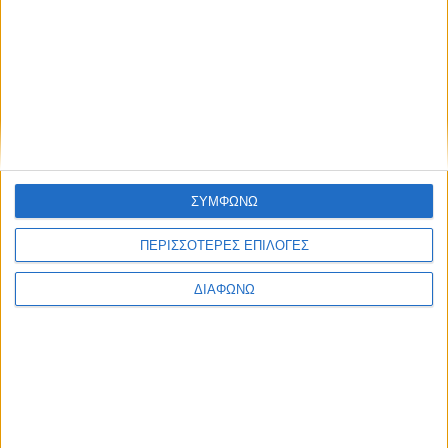
νησιά του Ανατολικού Αιγαίου, Δωδεκάνησα και Λασίθι
None feed
ΣΥΜΦΩΝΩ
ΠΕΡΙΣΣΟΤΕΡΕΣ ΕΠΙΛΟΓΕΣ
CONNECT
ΔΙΑΦΩΝΩ
NEWSLETTER