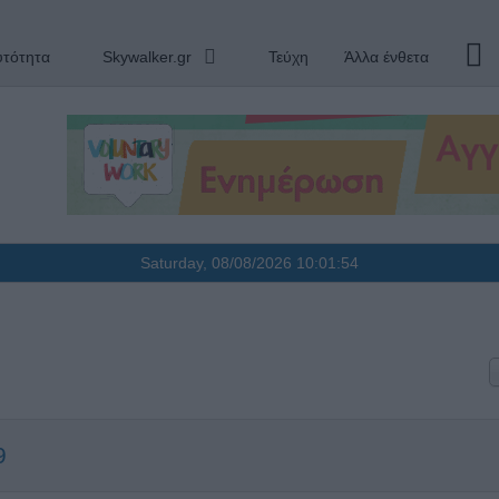
υτότητα
Skywalker.gr
Τεύχη
Άλλα ένθετα
Saturday, 08/08/2026
10:01:55
9