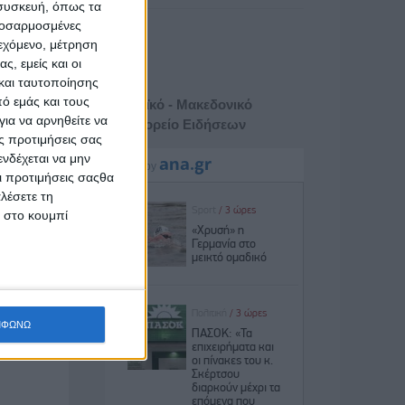
 συσκευή, όπως τα
προσαρμοσμένες
ιεχόμενο, μέτρηση
ς, εμείς και οι
και ταυτοποίησης
ό εμάς και τους
Αθηναϊκό - Μακεδονικό
ια να αρνηθείτε να
Πρακτορείο Ειδήσεων
ς προτιμήσεις σας
νδέχεται να μην
Οι προτιμήσεις σαςθα
λέσετε τη
κ στο κουμπί
ΜΦΩΝΩ