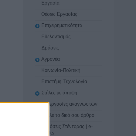
Εργασία
Θέσεις Εργασίας
Επιχειρηματικότητα
Εθελοντισμός
Δράσεις
Αγρονέα
Κοινωνία-Πολιτική
Επιστήμη-Τεχνολογία
Στήλες με άποψη
Συνεργασίες αναγνωστών
Στείλε το δικό σου άρθρο
Εκδόσεις Στέντορας | e-
books