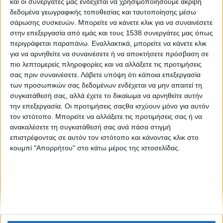
και οι συνεργάτες μας ενδέχεται να χρησιμοποιήσουμε ακριβή
Βίκυ Κοτσιμπού: «Είναι σημαντικό να μπορείς να
δεδομένα γεωγραφικής τοποθεσίας και ταυτοποίησης μέσω
στέκεσαι δυνατός στις δύσκολες στιγμές σου και να
σάρωσης συσκευών. Μπορείτε να κάνετε κλικ για να συναινέσετε
προσπαθείς και μέσα από τη δουλειά σου να αντλείς
στην επεξεργασία από εμάς και τους 1538 συνεργάτες μας όπως
δύναμη για να συνεχίσεις»
περιγράφεται παραπάνω. Εναλλακτικά, μπορείτε να κάνετε κλικ
για να αρνηθείτε να συναινέσετε ή να αποκτήσετε πρόσβαση σε
πιο λεπτομερείς πληροφορίες και να αλλάξετε τις προτιμήσεις
σας πριν συναινέσετε.
Λάβετε υπόψη ότι κάποια επεξεργασία
των προσωπικών σας δεδομένων ενδέχεται να μην απαιτεί τη
συγκατάθεσή σας, αλλά έχετε το δικαίωμα να αρνηθείτε αυτήν
την επεξεργασία. Οι προτιμήσεις σαςθα ισχύουν μόνο για αυτόν
τον ιστότοπο. Μπορείτε να αλλάξετε τις προτιμήσεις σας ή να
None feed
ανακαλέσετε τη συγκατάθεσή σας ανά πάσα στιγμή
επιστρέφοντας σε αυτόν τον ιστότοπο και κάνοντας κλικ στο
κουμπί "Απορρήτου" στο κάτω μέρος της ιστοσελίδας.
CONNECT