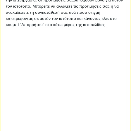
GRBossible “In Action”: H εναρμόνιση της ελληνικής
τον ιστότοπο. Μπορείτε να αλλάξετε τις προτιμήσεις σας ή να
επιχειρηματικότητας με τις συναρπαστικές προκλήσεις
ανακαλέσετε τη συγκατάθεσή σας ανά πάσα στιγμή
του σήμερα
επιστρέφοντας σε αυτόν τον ιστότοπο και κάνοντας κλικ στο
κουμπί "Απορρήτου" στο κάτω μέρος της ιστοσελίδας.
H Κατερίνα Μεϊμάρογλου στο Executive Board της IRC
Global Executive Search Partners & η Ελλάδα με τη
MEIHUNT ξανά στην κορυφή του κόσμου ως Best
Business Developer για το 2021
PLG Disrupt Career Summit: Έρχεται το ηγετικό online
συνέδριο τεχνολογίας & career development
UNESCO: Διεθνές συνέδριο στο Πανεπιστήμιο
Μακεδονίας
Ανακοινώθηκε η πλήρης ατζέντα του συνεδρίου της
ECDM Conference North 2021