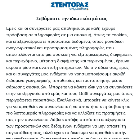
1821-2021, το ΟΡΑΜΑ της Ρουμελιώτισσας και οι
σύγχρονες προοπτικές της
Σεβόμαστε την ιδιωτικότητά σας
Εμείς και οι συνεργάτες μας αποθηκεύουμε και/ή έχουμε
2nd Greek Corporate Governance Summit
πρόσβαση σε πληροφορίες σε μια συσκευή, όπως τα cookies,
και επεξεργαζόμαστε προσωπικά δεδομένα, όπως μοναδικοί
2o Electric + Micro Mobility Forum «The mobility
αναγνωριστικοί και προσαρμοσμένες πληροφορίες που
Evolution»
αποστέλλονται από μια συσκευή για εξατομικευμένες διαφημίσεις
και περιεχόμενο, μέτρηση διαφήμισης και περιεχομένου, έρευνα
ακροατηρίου και ανάπτυξη υπηρεσιών.
Με την άδειά σας, εμείς
5ο Συνέδριο Φαρμακευτικής Φροντίδας
και οι συνεργάτες μας ενδέχεται να χρησιμοποιήσουμε ακριβή
δεδομένα γεωγραφικής τοποθεσίας και ταυτοποίησης μέσω
σάρωσης συσκευών. Μπορείτε να κάνετε κλικ για να συναινέσετε
9ο Συνέδριο ΣΥ.Φ.Α.Κ. Το Φαρμακείο στην Υγεία,
στην επεξεργασία από εμάς και τους 1538 συνεργάτες μας όπως
Ομορφιά και Ευεξία στη Metapharma Εποχή
περιγράφεται παραπάνω. Εναλλακτικά, μπορείτε να κάνετε κλικ
για να αρνηθείτε να συναινέσετε ή να αποκτήσετε πρόσβαση σε
πιο λεπτομερείς πληροφορίες και να αλλάξετε τις προτιμήσεις
Coaching in business: To coaching ως καταλύτης
σας πριν συναινέσετε.
Λάβετε υπόψη ότι κάποια επεξεργασία
επιτυχίας των επιχειρήσεων
των προσωπικών σας δεδομένων ενδέχεται να μην απαιτεί τη
συγκατάθεσή σας, αλλά έχετε το δικαίωμα να αρνηθείτε αυτήν
την επεξεργασία. Οι προτιμήσεις σαςθα ισχύουν μόνο για αυτόν