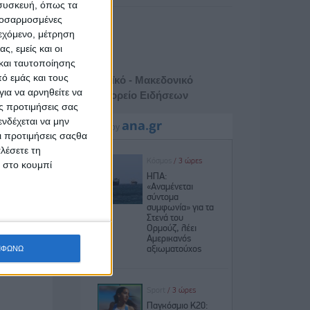
 συσκευή, όπως τα
προσαρμοσμένες
ιεχόμενο, μέτρηση
ς, εμείς και οι
και ταυτοποίησης
ό εμάς και τους
Αθηναϊκό - Μακεδονικό
ια να αρνηθείτε να
Πρακτορείο Ειδήσεων
ς προτιμήσεις σας
νδέχεται να μην
Οι προτιμήσεις σαςθα
λέσετε τη
κ στο κουμπί
ΜΦΩΝΩ