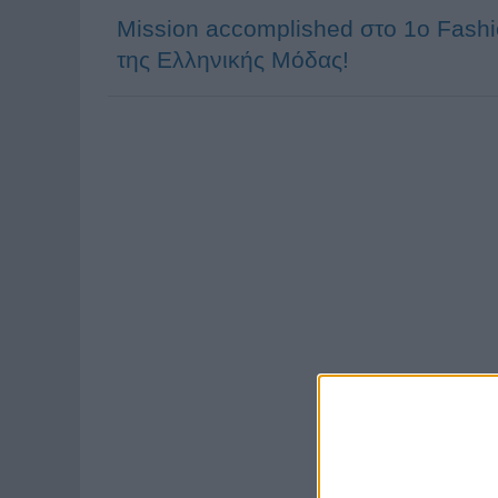
Mission accomplished στο 1o Fashi
της Ελληνικής Μόδας!