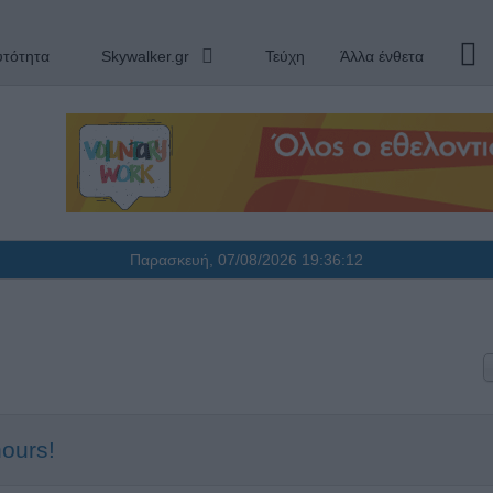
υτότητα
Skywalker.gr
Τεύχη
Άλλα ένθετα
Παρασκευή, 07/08/2026
19:36:12
hours!