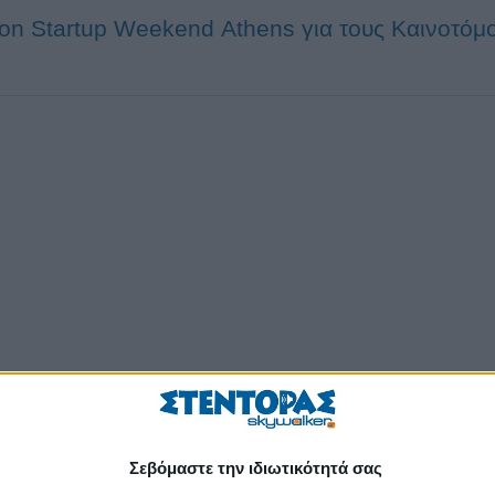
on Startup Weekend Αthens για τoυς Καινοτόμ
Σεβόμαστε την ιδιωτικότητά σας