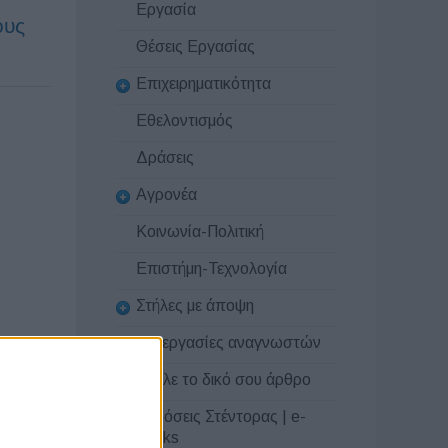
Εργασία
ους
Θέσεις Εργασίας
Επιχειρηματικότητα
Εθελοντισμός
Δράσεις
Αγρονέα
Κοινωνία-Πολιτική
Επιστήμη-Τεχνολογία
Στήλες με άποψη
Συνεργασίες αναγνωστών
Στείλε το δικό σου άρθρο
Εκδόσεις Στέντορας | e-
books