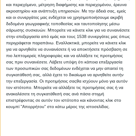
Αναστάσιος Παπαλαζάρου: «Η μαγειρική στο σπίτι είναι
και περιεχόμενο, μέτρηση διαφήμισης και περιεχομένου, έρευνα
το κοινό μυστικό μιας υγιούς διατροφής»
ακροατηρίου και ανάπτυξη υπηρεσιών.
Με την άδειά σας, εμείς
και οι συνεργάτες μας ενδέχεται να χρησιμοποιήσουμε ακριβή
δεδομένα γεωγραφικής τοποθεσίας και ταυτοποίησης μέσω
Παρατείνεται η υποχρέωση εφαρμογής της τηλεργασίας
σάρωσης συσκευών. Μπορείτε να κάνετε κλικ για να συναινέσετε
και του κλιμακωτού ωραρίου των εργαζομένων
στην επεξεργασία από εμάς και τους 1538 συνεργάτες μας όπως
περιγράφεται παραπάνω. Εναλλακτικά, μπορείτε να κάνετε κλικ
για να αρνηθείτε να συναινέσετε ή να αποκτήσετε πρόσβαση σε
Στο 50% η υποχρεωτική τηλεργασία από σήμερα 3
πιο λεπτομερείς πληροφορίες και να αλλάξετε τις προτιμήσεις
Νοεμβρίου
σας πριν συναινέσετε.
Λάβετε υπόψη ότι κάποια επεξεργασία
των προσωπικών σας δεδομένων ενδέχεται να μην απαιτεί τη
συγκατάθεσή σας, αλλά έχετε το δικαίωμα να αρνηθείτε αυτήν
Τηλεργασία: Πώς να βάλω σε τάξη την καθημερινότητά
την επεξεργασία. Οι προτιμήσεις σαςθα ισχύουν μόνο για αυτόν
μου μέσα σε αυτή; Της Φωτεινής Βαβίτσα
τον ιστότοπο. Μπορείτε να αλλάξετε τις προτιμήσεις σας ή να
ανακαλέσετε τη συγκατάθεσή σας ανά πάσα στιγμή
επιστρέφοντας σε αυτόν τον ιστότοπο και κάνοντας κλικ στο
Τι ισχύει σήμερα και αύριο για σχολεία, βρεφονηπιακούς,
κουμπί "Απορρήτου" στο κάτω μέρος της ιστοσελίδας.
τηλεργασία, δικαστήρια και εμβολιασμούς
Υπουργείο Εργασίας: Οι υποχρεώσεις των επιχειρήσεων
και τα δικαιώματα των εργαζομένων