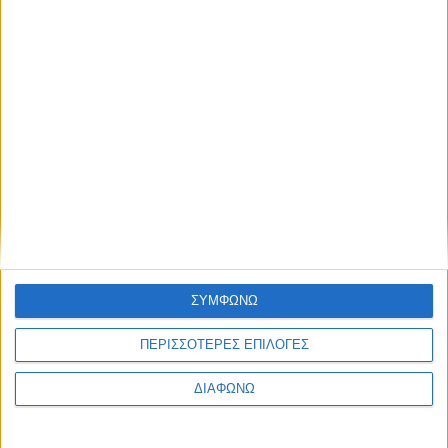
εκπαίδευσης
Σήμερα μετά τις 11:00 π.μ. η ανακοίνωση των βάσεων
Στα Social Media, 8-15 Απριλίου 2019
Τι θα προβλέπεται για τους «αιώνιους» φοιτητές και τις
Πανελλήνιες
ΣΥΜΦΩΝΩ
ΠΕΡΙΣΣΟΤΕΡΕΣ ΕΠΙΛΟΓΕΣ
None feed
ΔΙΑΦΩΝΩ