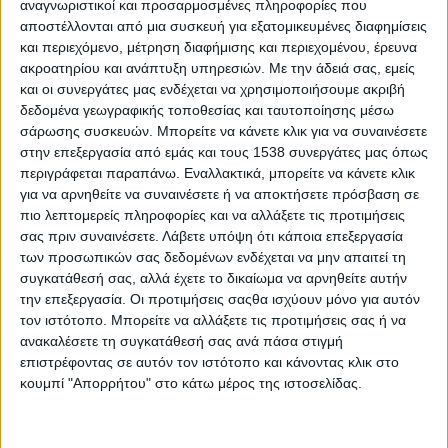
αναγνωριστικοί και προσαρμοσμένες πληροφορίες που
Πανελλήνιες εξετάσεις 2019: Ο απολογισμός
αποστέλλονται από μια συσκευή για εξατομικευμένες διαφημίσεις
και περιεχόμενο, μέτρηση διαφήμισης και περιεχομένου, έρευνα
ακροατηρίου και ανάπτυξη υπηρεσιών.
Με την άδειά σας, εμείς
Like like #10
και οι συνεργάτες μας ενδέχεται να χρησιμοποιήσουμε ακριβή
δεδομένα γεωγραφικής τοποθεσίας και ταυτοποίησης μέσω
Like like #14
σάρωσης συσκευών. Μπορείτε να κάνετε κλικ για να συναινέσετε
στην επεξεργασία από εμάς και τους 1538 συνεργάτες μας όπως
περιγράφεται παραπάνω. Εναλλακτικά, μπορείτε να κάνετε κλικ
Like like αρ.φύλλου 32
για να αρνηθείτε να συναινέσετε ή να αποκτήσετε πρόσβαση σε
πιο λεπτομερείς πληροφορίες και να αλλάξετε τις προτιμήσεις
σας πριν συναινέσετε.
Λάβετε υπόψη ότι κάποια επεξεργασία
Αλλαγές στην εισαγωγή των μαθητών στην τριτοβάθμια
των προσωπικών σας δεδομένων ενδέχεται να μην απαιτεί τη
εκπαίδευση
συγκατάθεσή σας, αλλά έχετε το δικαίωμα να αρνηθείτε αυτήν
την επεξεργασία. Οι προτιμήσεις σαςθα ισχύουν μόνο για αυτόν
τον ιστότοπο. Μπορείτε να αλλάξετε τις προτιμήσεις σας ή να
Ο νέος χάρτης της τριτοβάθμιας εκπαίδευσης στο
ανακαλέσετε τη συγκατάθεσή σας ανά πάσα στιγμή
μηχανογραφικό των φετινών Πανελληνίων
επιστρέφοντας σε αυτόν τον ιστότοπο και κάνοντας κλικ στο
κουμπί "Απορρήτου" στο κάτω μέρος της ιστοσελίδας.
Πανελλαδικές: Τελευταία μέρα υποβολής των
μηχανογραφικών για τις σχολές της τριτοβάθμιας