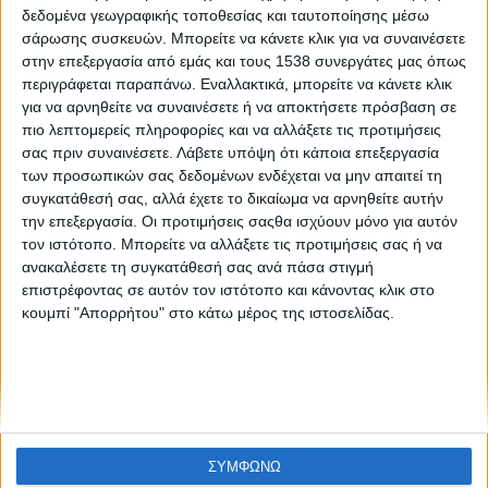
YouTube: Τι αλλάζει στα βίντεο
δεδομένα γεωγραφικής τοποθεσίας και ταυτοποίησης μέσω
σάρωσης συσκευών. Μπορείτε να κάνετε κλικ για να συναινέσετε
στην επεξεργασία από εμάς και τους 1538 συνεργάτες μας όπως
περιγράφεται παραπάνω. Εναλλακτικά, μπορείτε να κάνετε κλικ
για να αρνηθείτε να συναινέσετε ή να αποκτήσετε πρόσβαση σε
πιο λεπτομερείς πληροφορίες και να αλλάξετε τις προτιμήσεις
σας πριν συναινέσετε.
Λάβετε υπόψη ότι κάποια επεξεργασία
των προσωπικών σας δεδομένων ενδέχεται να μην απαιτεί τη
συγκατάθεσή σας, αλλά έχετε το δικαίωμα να αρνηθείτε αυτήν
None feed
την επεξεργασία. Οι προτιμήσεις σαςθα ισχύουν μόνο για αυτόν
τον ιστότοπο. Μπορείτε να αλλάξετε τις προτιμήσεις σας ή να
ανακαλέσετε τη συγκατάθεσή σας ανά πάσα στιγμή
επιστρέφοντας σε αυτόν τον ιστότοπο και κάνοντας κλικ στο
CONNECT
κουμπί "Απορρήτου" στο κάτω μέρος της ιστοσελίδας.
NEWSLETTER
ΣΥΜΦΩΝΩ