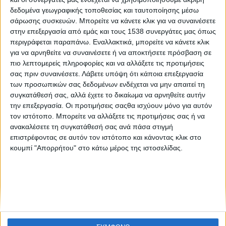
Το JA Greece διοργανώνει ημερίδα για εκπαιδευτικούς
δεδομένα γεωγραφικής τοποθεσίας και ταυτοποίησης μέσω
που ενδιαφέρονται για τα προγράμματα μαθητικής
σάρωσης συσκευών. Μπορείτε να κάνετε κλικ για να συναινέσετε
επιχειρηματικότητας του οργανισμού
στην επεξεργασία από εμάς και τους 1538 συνεργάτες μας όπως
περιγράφεται παραπάνω. Εναλλακτικά, μπορείτε να κάνετε κλικ
για να αρνηθείτε να συναινέσετε ή να αποκτήσετε πρόσβαση σε
πιο λεπτομερείς πληροφορίες και να αλλάξετε τις προτιμήσεις
σας πριν συναινέσετε.
Λάβετε υπόψη ότι κάποια επεξεργασία
των προσωπικών σας δεδομένων ενδέχεται να μην απαιτεί τη
συγκατάθεσή σας, αλλά έχετε το δικαίωμα να αρνηθείτε αυτήν
την επεξεργασία. Οι προτιμήσεις σαςθα ισχύουν μόνο για αυτόν
None feed
τον ιστότοπο. Μπορείτε να αλλάξετε τις προτιμήσεις σας ή να
ανακαλέσετε τη συγκατάθεσή σας ανά πάσα στιγμή
επιστρέφοντας σε αυτόν τον ιστότοπο και κάνοντας κλικ στο
κουμπί "Απορρήτου" στο κάτω μέρος της ιστοσελίδας.
CONNECT
NEWSLETTER