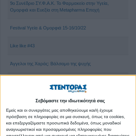
9ο Συνέδριο ΣΥ.Φ.Α.Κ. Το Φαρμακείο στην Υγεία,
Ομορφιά και Ευεξία στη Metapharma Εποχή
Festival Υγεία & Ομορφιά 15-16/10/22
Like like #43
Άγγελοι της Χαράς: Βάλσαμο της ψυχής
Αναζωπύρωση της ιλαράς σε παγκόσμιο επίπεδο
Αναστάσιος Παπαλαζάρου: «Η μαγειρική στο σπίτι είναι
Σεβόμαστε την ιδιωτικότητά σας
το κοινό μυστικό μιας υγιούς διατροφής»
Εμείς και οι συνεργάτες μας αποθηκεύουμε και/ή έχουμε
πρόσβαση σε πληροφορίες σε μια συσκευή, όπως τα cookies,
και επεξεργαζόμαστε προσωπικά δεδομένα, όπως μοναδικοί
Απεργούν οι εργαζόμενοι στα δημόσια νοσοκομεία
αναγνωριστικοί και προσαρμοσμένες πληροφορίες που
αποστέλλονται από μια συσκευή για εξατομικευμένες διαφημίσεις