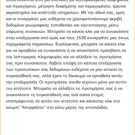
και περιεχόμενο, μέτρηση διαφήμισης και περιεχομένου, έρευνα
Γιατί είναι επικίνδυνο να ασχολείστε με το κινητό σας
ακροατηρίου και ανάπτυξη υπηρεσιών.
Με την άδειά σας, εμείς
τηλέφωνο πριν κοιμηθείτε
και οι συνεργάτες μας ενδέχεται να χρησιμοποιήσουμε ακριβή
δεδομένα γεωγραφικής τοποθεσίας και ταυτοποίησης μέσω
Γιατί τα μικρά παιδιά δεν πρέπει να κάθονται πολλή ώρα
σάρωσης συσκευών. Μπορείτε να κάνετε κλικ για να συναινέσετε
μπροστά από μια οθόνη
στην επεξεργασία από εμάς και τους 1538 συνεργάτες μας όπως
περιγράφεται παραπάνω. Εναλλακτικά, μπορείτε να κάνετε κλικ
για να αρνηθείτε να συναινέσετε ή να αποκτήσετε πρόσβαση σε
Δροσερά και υγιεινά σνακ για το καλοκαίρι
πιο λεπτομερείς πληροφορίες και να αλλάξετε τις προτιμήσεις
σας πριν συναινέσετε.
Λάβετε υπόψη ότι κάποια επεξεργασία
των προσωπικών σας δεδομένων ενδέχεται να μην απαιτεί τη
Είναι σωστό ή όχι να λαμβάνουμε προληπτικά ασπιρίνη
συγκατάθεσή σας, αλλά έχετε το δικαίωμα να αρνηθείτε αυτήν
κάθε μέρα;
την επεξεργασία. Οι προτιμήσεις σαςθα ισχύουν μόνο για αυτόν
τον ιστότοπο. Μπορείτε να αλλάξετε τις προτιμήσεις σας ή να
ανακαλέσετε τη συγκατάθεσή σας ανά πάσα στιγμή
Έρευνα: Ωφελεί ο μεσημεριανός ύπνος;
επιστρέφοντας σε αυτόν τον ιστότοπο και κάνοντας κλικ στο
κουμπί "Απορρήτου" στο κάτω μέρος της ιστοσελίδας.
Ζήσε τη στιγμή!
Η Ευρωπαϊκή Χάρτα των Δικαιωμάτων του Ασθενούς